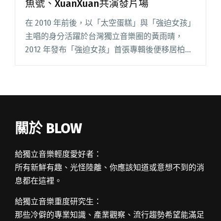
魚號、XuanXuan共演發片場
在 2010 年前後，以「太空蛋糕」與「強迫女孩」
主唱的身分活躍於台灣獨立音樂圈的黃雨晴，
2012 年發布「強迫女孩」首張專輯後便移居柏
林。在這段自我探索的期間，雨晴仍繼續創作，
她與巴西樂手 Henrique 組成雙人組合
Aemong， 閱讀全文 "黃雨晴推出新 EP《No No
Love》 邀鯨魚號、XuanXuan共演發片場"
關於 BLOW
給獨立音樂輕度愛好者：
所有新鮮有趣、光怪陸離、你應該知道或意想不到的消
息都在這裡。
給獨立音樂重度研究生：
那些冷僻的專業知識、產業觀察、流行趨勢希望能滿足