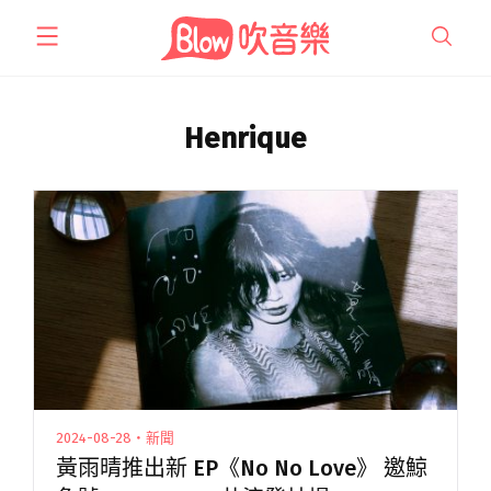
跳
至
主
要
內
Henrique
容
2024-08-28・新聞
黃雨晴推出新 EP《No No Love》 邀鯨