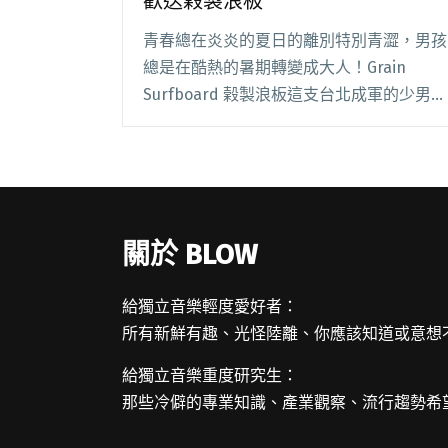
歡送榖製浪板
青春總在炎炎的夏日的離別特別青澀，男孩
總是在酷熱的暑期轉變成大人！Grain
Surfboard 榖製浪板這支台北成軍的少男牢
騷樂團，要跟歌迷們暫別，由好朋友五五
身、Slack Tide 一同舉辦的歡送會「夏天才
是男人畢業的季節 ̵閱讀全文 "夏天是男人的
畢業季節！ 用炙熱歡送榖製浪板"
關於 BLOW
給獨立音樂輕度愛好者：
所有新鮮有趣、光怪陸離、你應該知道或意想
給獨立音樂重度研究生：
那些冷僻的專業知識、產業觀察、流行趨勢希