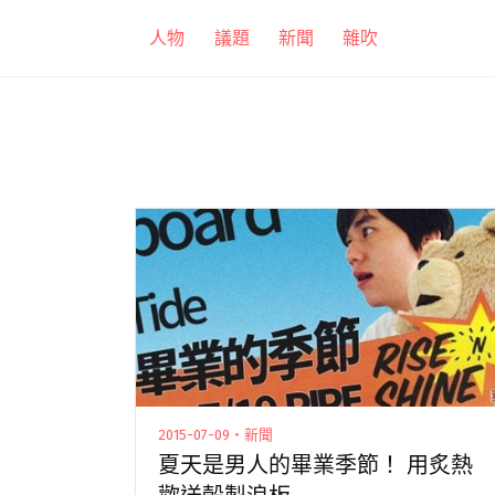
跳
人物
議題
新聞
雜吹
至
主
要
內
容
2015-07-09・新聞
夏天是男人的畢業季節！ 用炙熱