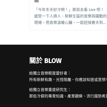
選
「今年冬天好冷啊！」那就去看 Live 吧！
感受一下人擠人、新鮮生猛的音樂與躍動的
現場，用音樂溫暖心臟，一起迎接春天到
來！ Blow 吹音樂整理二月至四月來台灣演
出的外國樂團資訊，不同國界的音樂在此交
會，從日系搖滾、電子、爵士、節奏藍調到
極閱讀全文 "在冬末相遇！近期外團來台演
出精選"
關於 BLOW
給獨立音樂輕度愛好者：
所有新鮮有趣、光怪陸離、你應該知道或意想
給獨立音樂重度研究生：
那些冷僻的專業知識、產業觀察、流行趨勢希