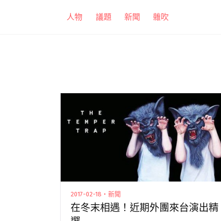
跳
人物
議題
新聞
雜吹
至
主
要
內
容
2017-02-18・新聞
在冬末相遇！近期外團來台演出精