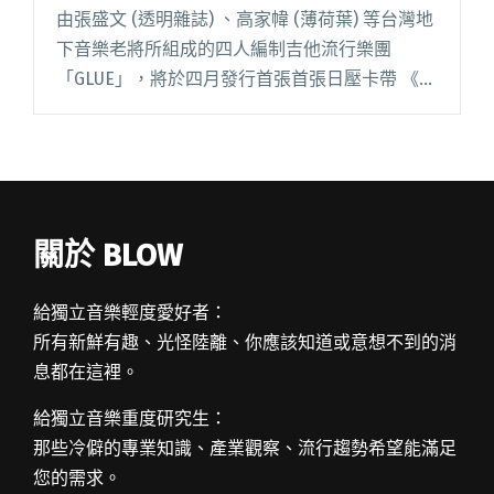
由張盛文 (透明雜誌) 、高家幃 (薄荷葉) 等台灣地
下音樂老將所組成的四人編制吉他流行樂團
「GLUE」，將於四月發行首張首張日壓卡帶 《
Glue Tape 》。首賣音樂會於 4/4 舉辦，更找來
河豚子、 Slack Tide、 午夜乒乓閱讀全文 "把城
市風光釀成歌 樂手老將組新團推卡帶 EP"
關於 BLOW
給獨立音樂輕度愛好者：
所有新鮮有趣、光怪陸離、你應該知道或意想不到的消
息都在這裡。
給獨立音樂重度研究生：
那些冷僻的專業知識、產業觀察、流行趨勢希望能滿足
您的需求。