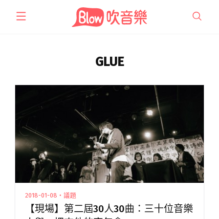
跳
至
主
要
內
GLUE
容
2018-01-08・議題
【現場】第二屆30人30曲：三十位音樂