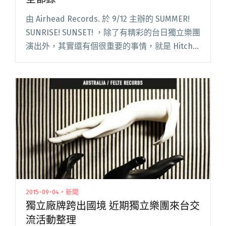
由 Airhead Records. 於 9/12 主辦的 SUMMER!
SUNRISE! SUNSET! ，除了有精彩的台日獨立樂團
演出外，其實還有個很重要的事情，就是 Hitch
Hiking 第一張 EP 現場首發啦！ 自從消息公佈閱
讀全文 "Hitch Hiking EP 搶先看 三首人氣作品全
都錄"
2015-09-04・新聞
獨立廠牌跨出國境 近期獨立樂團來台交
流活動整理