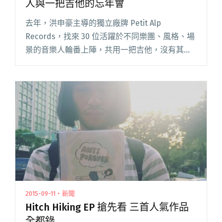
人與一把吉他的忘年會
去年，洪申豪主導的獨立廠牌 Petit Alp
Records，找來 30 位活躍於不同樂團、風格、場
景的音樂人輪番上陣，共用一把吉他，沒有其他
配器，演唱一首歌曲，原創、新歌還是翻唱不
拘。短短一首歌的時間充滿驚奇，即便是熟悉這
些創作者的樂迷閱讀全文 "【現場】第二屆30人
30曲：三十位音樂人與一把吉他的忘年會"
2015-09-11・新聞
Hitch Hiking EP 搶先看 三首人氣作品
全都錄