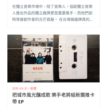
在獨立音樂市場中，除了音樂人，協助獨立音樂
人推出作品的獨立廠牌更是重要推手，而他們卻
時常被創作者的光芒遮蔽。 在台灣做廠牌真的很
不容易，除了發行，甚至身兼錄音、製作、推
廣、安排表演等功能，廠牌更是各國獨立音樂交
流的橋樑；舉凡阿飛西雅貝斯手 閱讀全文 "獨立
廠牌跨出國境 近期獨立樂團來台交流活動整理"
2015-03-21・新聞
把城市風光釀成歌 樂手老將組新團推卡
帶 EP