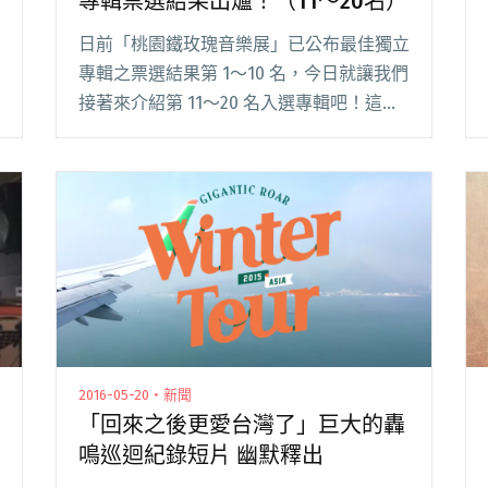
專輯票選結果出爐！（11～20名）
日前「桃園鐵玫瑰音樂展」已公布最佳獨立
專輯之票選結果第 1～10 名，今日就讓我們
接著來介紹第 11～20 名入選專輯吧！這些
作品將參展 9/13～10/9 在桃園展演中心舉
辦的鐵玫瑰音樂展，歡迎民眾屆時到現場試
聽整張作品喔！ 閱讀全文 "2016 桃園鐵玫
瑰音樂展 最佳獨立專輯票選結果出爐！
（11～20名）"
2016-05-20・新聞
「回來之後更愛台灣了」巨大的轟
鳴巡迴紀錄短片 幽默釋出