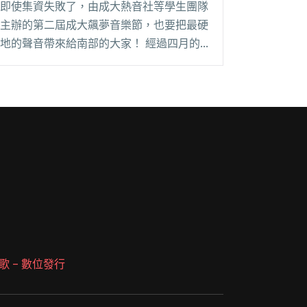
即使集資失敗了，由成大熱音社等學生團隊
主辦的第二屆成大飆夢音樂節，也要把最硬
地的聲音帶來給南部的大家！ 經過四月的
努力集資，第二屆成大飆夢音樂節想擴大舉
辦的計劃最終宣告失敗，無法讓想要蒐藏現
場錄音與紀念黑膠的贊助者如願。但團隊毫
不洩氣，立即閱讀全文 "無懼挫折 成大飆夢
音樂節免費入場一樣很讚"
 派歌 – 數位發行