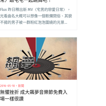
常〉跟宅宅一起跳舞吧！
Flux 昨日釋出新 MV〈宅男的戀愛日常〉，
光看曲名大概可以想像一個軟爛閉俗、其貌
不揚的男子被一群粉紅泡泡圍繞的光景
（笑），沒錯，故事描述一位宅男愛上了美
麗的體操老師，但只敢在家看著電視做做體
操，在腦中與對方ＯＯＸＸ卻不敢主動出
擊，於是，閱讀全文 "Flux 首波主打
MV〈宅男的戀愛日常〉跟宅宅一起跳舞
吧！"
2016-05-10・新聞
無懼挫折 成大飆夢音樂節免費入
場一樣很讚