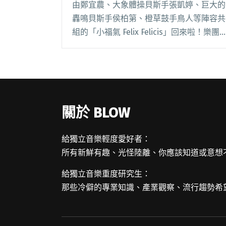
由鄭宜農、大象體操貝斯手張凱婷、巨大的
轟鳴貝斯手侯柏第、橙草鼓手鳥人等陣容共
組的「小福氣 Felix Felicis」回來啦！樂團
在去年舉辦終場演出之後，凱婷就前往日本
遊學，小福氣也因而休息了好一陣子。而在
凱婷回歸之後，樂團近日在臉書宣布新閱讀
全文 "小福氣添新鼓手 全新雙鼓編制 Wake
up 初登場"
關於 BLOW
給獨立音樂輕度愛好者：
所有新鮮有趣、光怪陸離、你應該知道或意想
給獨立音樂重度研究生：
那些冷僻的專業知識、產業觀察、流行趨勢希