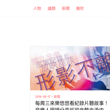
跳
人物
議題
新聞
雜吹
至
主
要
內
容
2016-08-17・新聞
每周三來樂悠悠看紀錄片聽故事！