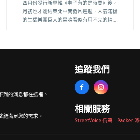
四月份發行新專輯《老子有的是時間》後，
月初也才剛結束北中南發片巡迴，人氣滿檔
的生猛樂團巨大的轟鳴看似有用不完的精
力，馬不停蹄地又帶來新鮮的趣味內容。日
前於粉絲頁釋出去年底展開的「華語圈冬季
巡迴」紀錄短片，內容除了呈現一貫幽默諷
刺的品味，也讓閱讀全文 "「回來之後更愛
台灣了」巨大的轟鳴巡迴紀錄短片 幽默釋
追蹤我們
出"
不到的消息都在這裡。
相關服務
望能滿足您的需求。
StreetVoice 街聲
Packer