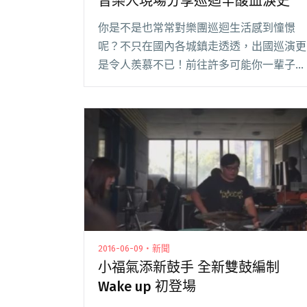
音樂人現場分享巡迴辛酸血淚史
你是不是也常常對樂團巡迴生活感到憧憬
呢？不只在國內各城鎮走透透，出國巡演更
是令人羨慕不已！前往許多可能你一輩子都
不曾想過／不會去的地方，在各大 live
house、音樂祭、樂迷朝聖景點插旗，吃一
大堆當地美食……，你閱讀全文 "每周三來
樂悠悠看紀錄片聽故事！音樂人現場分享巡
迴辛酸血淚史"
2016-06-09・新聞
小福氣添新鼓手 全新雙鼓編制
Wake up 初登場