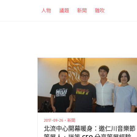
跳
人物
議題
新聞
雜吹
至
主
要
內
容
2017-09-26・新聞
北流中心開幕暖身：邀仁川音樂節