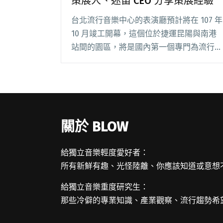
策展人、迷笛 CEO 分享策展經驗
台北流行音樂中心的表演廳預計將在 107 年
10 月竣工開幕，這個位於捷運昆陽與南港
站間的園區，將是國內第一個專門為流行音
樂打造的園區。在開幕之前，台北流行音樂
中心舉辦一系列關於流行音樂與流行文化的
暖身活動，首波登場的是從 9/25 開始閱讀
全文 "北流中心開幕暖身：邀仁川音樂節策
展人、迷笛 CEO 分享策展經驗"
關於 BLOW
給獨立音樂輕度愛好者：
所有新鮮有趣、光怪陸離、你應該知道或意想
給獨立音樂重度研究生：
那些冷僻的專業知識、產業觀察、流行趨勢希