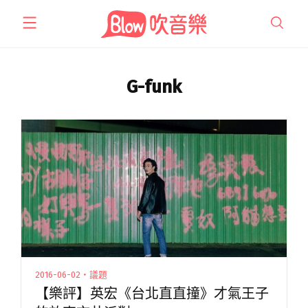
跳
至
主
要
內
G-funk
容
2016-06-02・議題
【樂評】英宏《台北直直撞》才氣王子