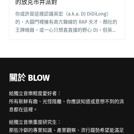
的放克市井派對
你或許是這樣認識英宏（a.k.a. DJ DiDiLong）
的，大囍門裡擁有高亢聲線的 RAP 天才、顏社的
王牌暗器，或一心只想直直撞的野心 DJ，但英宏
的新作《台北直直撞》卻少了些饒舌、也不那麼
嘻哈，而是全然將觸角伸及黑樂領域，FUNK、閱
讀全文 "【樂評】英宏《台北直直撞》才氣王子
的放克市井派對"
關於 BLOW
給獨立音樂輕度愛好者：
所有新鮮有趣、光怪陸離、你應該知道或意想不到的消
息都在這裡。
給獨立音樂重度研究生：
那些冷僻的專業知識、產業觀察、流行趨勢希望能滿足