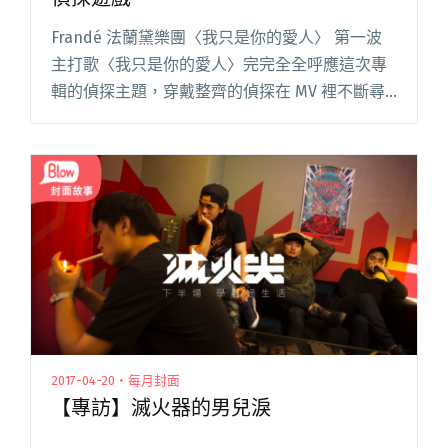
Frandé 法蘭黛樂團〈我只是你的愛人〉 第一波
主打歌〈我只是你的愛人〉完完全全呼應這次專
輯的偵探主題，穿戴整齊的偵探在 MV 裡不斷尋
尋覓覓，交纏的紅線像是無法輕易理清的關係，
相愛的痕跡、戒指，都是一個個證明。5 月 5 日
在台北 Le閱讀全文 "【週五看MV】走進法蘭黛撲
朔迷離的偵探遊戲"
2017-04-20・每月封面
【專訪】滅火器的男兒淚