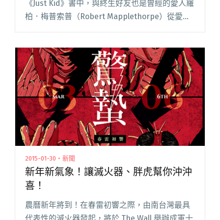
《Just Kid》書中，與終生好友也是曾經的愛人羅
柏．梅普索普（Robert Mapplethorpe）從愛情
走到羅柏坦承喜歡男性，讓兩人發展出超越親人
的情誼；類似的事件也發生在台灣獨閱讀全文
"坦承無法跨越身體性徵 正農戀另類昇華受祝福"
2015-01-30・新聞
新年新氣象！讓滅火器、胖虎幫你沖沖
喜！
農曆新年將到！在春雷初響之際，由南台灣最具
代表性的滅火器發起，將於 The Wall 舉辦成軍十