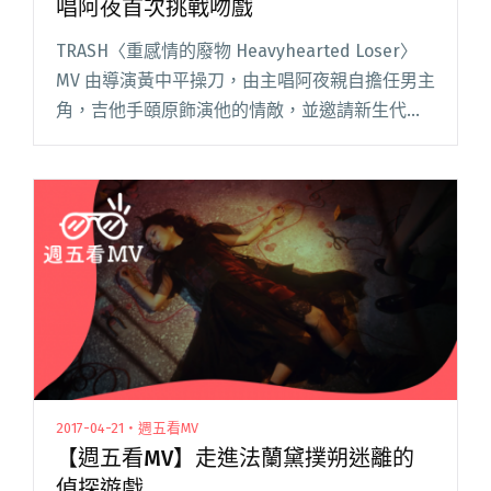
唱阿夜首次挑戰吻戲
TRASH〈重感情的廢物 Heavyhearted Loser〉
MV 由導演黃中平操刀，由主唱阿夜親自擔任男主
角，吉他手頤原飾演他的情敵，並邀請新生代演
員王渝萱擔任女主角。劇情描述一對愛情至上的
情侶，兩人頹廢又唯美地消耗著，用青春當肥
料、閱讀全文 "【週五看MV】TRASH大唱失戀悲
歌 主唱阿夜首次挑戰吻戲"
2017-04-21・週五看MV
【週五看MV】走進法蘭黛撲朔迷離的
偵探遊戲