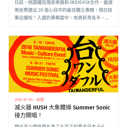
日前，桃園鐵玫瑰音樂展和 iNDIEVOX合作，邀請
樂迷票選出 20 張心目中的最佳獨立專輯，現在結
果出爐啦！入選的專輯當中，老將新秀各半，作
品則風格迴異，有文青最愛的清新民謠、花草電
子，有反映青年「崩世代」的另類搖滾，更有深
植土地、族群、閱讀全文 "2016 桃園鐵玫瑰音樂
展 最佳獨立專輯票選結果出爐！（1～10名）"
2016-07-05・新聞
滅火器 HUSH 大象體操 Summer Sonic
接力開唱！
想必不少樂迷朋友為了七月下旬要去日本 Fuji