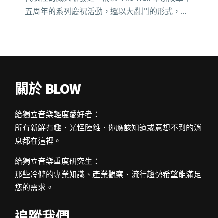
五周年的系列慶祝活動，還以大亂鬥的形式，找
來久違的老朋友胖虎樂團，一起用龐克聲響，噪
動新年的新氣象！ 去年以一首〈島嶼天光〉照亮
了無數人心中的黑閱讀全文 "新年新氣象！讓滅
火器、胖虎幫你沖沖喜！"
關於 BLOW
給獨立音樂輕度愛好者：
所有新鮮有趣、光怪陸離、你應該知道或意想不到的消
息都在這裡。
給獨立音樂重度研究生：
那些冷僻的專業知識、產業觀察、流行趨勢希望能滿足
您的需求。
追蹤我們