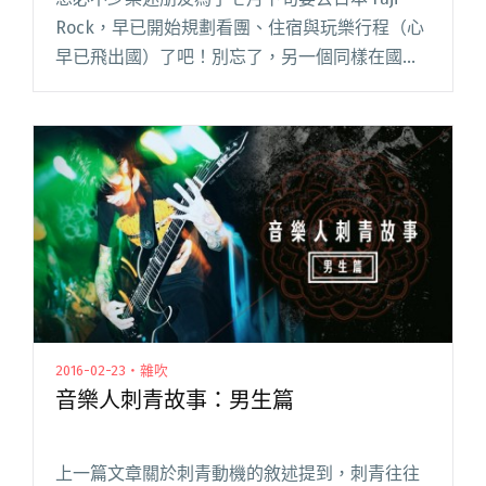
Rock，早已開始規劃看團、住宿與玩樂行程（心
早已飛出國）了吧！別忘了，另一個同樣在國際
間獨具盛名、與 Fuji Rock 風格截然不同的音樂祭
也即將登場，那就是日本最大都市型音樂祭
Summ閱讀全文 "滅火器 HUSH 大象體操
Summer Sonic 接力開唱！"
2016-02-23・雜吹
音樂人刺青故事：男生篇
上一篇文章關於刺青動機的敘述提到，刺青往往