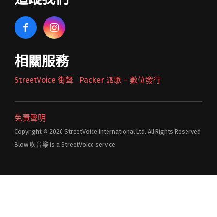
相關服務
StreetVoice 街聲
Packer 派歌 – 數位發行
免責聲明
Copyright © 2026 StreetVoice International Ltd. All Rights Reserved.
Blow 吹音樂 is a StreetVoice service.