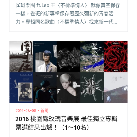
雀斑樂團 ft.Leo 王〈不標準情人〉 就像真空保存
一樣，雀斑的新專輯保存著歷久彌新的青春活
力。專輯同名歌曲〈不標準情人〉找來新一代饒
舌才子 Leo 王合作，用明亮、輕快的 City-pop，
帶著聽眾憶起人生中珍貴的友誼與青春歲月。 接
下閱讀全文 "【週五看MV】瑪莉咬凱利上演活屍
戲碼 滅火器新歌令人熱血沸騰"
2016-08-08・新聞
2016 桃園鐵玫瑰音樂展 最佳獨立專輯
票選結果出爐！（1～10名）