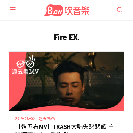
跳
至
主
要
內
Fire EX.
容
2019-08-02・週五看MV
【週五看MV】TRASH大唱失戀悲歌 主