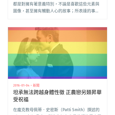
都是對擁有著意義特別，不論是喜歡這些元素與
圖像，甚至擁有觸動人心的故事；所表達的事物
通常與自己的人格、經歷密不可分。 Blow 吹音樂
在此簡單做了一些概念的分類，快來看看你所熟
悉的獨立音樂人的刺青的閱讀全文 "音樂人刺青
故事：男生篇"
2016-01-04・新聞
坦承無法跨越身體性徵 正農戀另類昇華
受祝福
在龐克教母佩蒂．史密斯（Patti Smith）撰述的