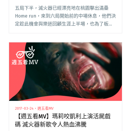
五局下半，滅火器已經漂亮地在桃園擊出滿壘
Home run，來到六局開始前的中場休息，他們決
定趁此機會與樂迷回顧生涯上半場，也為了板凳
還沒坐熱的新火種，推出精心剪輯、重新後製上
半場 Nice Play 成 Highlight 的《進擊下半場閱讀
全文 "【專訪】滅火器的男兒淚"
2017-03-24・週五看MV
【週五看MV】瑪莉咬凱利上演活屍戲
碼 滅火器新歌令人熱血沸騰