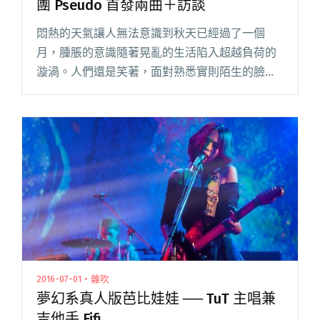
團 Pseudo 首發兩曲＋訪談
悶熱的天氣讓人無法意識到秋天已經過了一個
月，腫脹的意識隨著晃亂的生活陷入超越負荷的
漩渦。人們還是笑著，面對熟悉實則陌生的臉孔
仍習慣性的點頭稱是，一天又過了，而明天也不
會有改變吧。笨拙的偽裝已經無法掩飾無助失望
時，就讓「Pseudo」的音樂伴閱讀全文 "溫暖瞪
視人心的虛偽，TuT 主唱 FiFi 新團 Pseudo 首發兩
曲＋訪談"
2016-07-01・雜吹
夢幻系真人版芭比娃娃 ── TuT 主唱兼
吉他手 Fifi