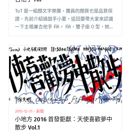
TuT 是一組顏文字樂團，團員的顏質也是品質保
證，先前介紹過鼓手小夏，這回要帶大家來認識
一下主唱兼吉他手 Fifi。 Fifi，雙子座 O 型，她形
容自己的個性莫名其妙、矛盾多樣、怕被了解、
無法定義。或許是因為這樣，樂團風格遊走在瞪
鞋與 D閱讀全文 "夢幻系真人版芭比娃娃 ── TuT
主唱兼吉他手 Fifi"
2015-12-31・新聞
小地方 2016 首發鉅獻：天使喜歡夢中
散步 Vol.1