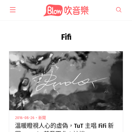
跳
至
主
要
內
Fifi
容
2016-08-26・新聞
溫暖瞪視人心的虛偽，TuT 主唱 FiFi 新