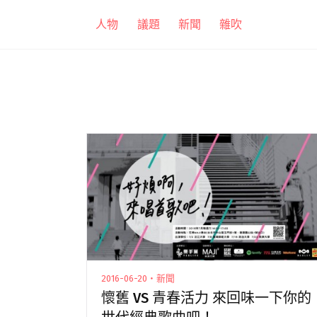
跳
人物
議題
新聞
雜吹
至
主
要
內
容
2016-06-20・新聞
懷舊 VS 青春活力 來回味一下你的