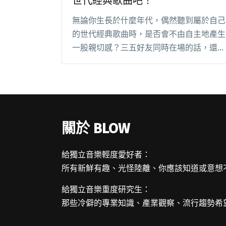
世代經典歌曲吧！
無論你生長於什麼年代，偶然聽到屬於自己
的世代經典歌曲時，是否會不由自主地產生
一股親切感？三五好友同時在場的話，還會
一起大聲跟著唱對吧！從七月份開始，每週
六 14:30～17:00 在花博 MAJI 舞台（近捷運
圓山站 1 號出口）將舉辦四場閱讀全文 "懷
舊 VS 青春活力 來回味一下你的世代經典歌
曲吧！"
關於 BLOW
給獨立音樂輕度愛好者：
所有新鮮有趣、光怪陸離、你應該知道或意想
給獨立音樂重度研究生：
那些冷僻的專業知識、產業觀察、流行趨勢希