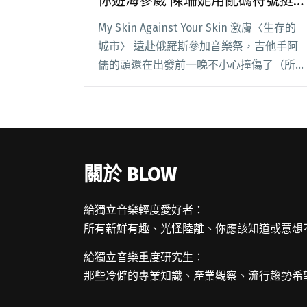
你遊海參崴 陳珊妮用亂碼符號挺
婚姻平權
My Skin Against Your Skin 激膚〈生存的
城市〉 遠赴俄羅斯參加音樂祭，吉他手阿
儒的頭還在出發前一晚不小心撞傷了（所以
MV 裡他頭上有紗布）。團員們遊走在俄羅
斯街頭，人來人往的異地也是另一種〈生存
的城市〉的模樣。相較閱讀全文 "【週五看
MV】安卓雅率領激膚帶你遊海參崴 陳珊妮
用亂碼符號挺婚姻平權"
關於 BLOW
給獨立音樂輕度愛好者：
所有新鮮有趣、光怪陸離、你應該知道或意想
給獨立音樂重度研究生：
那些冷僻的專業知識、產業觀察、流行趨勢希