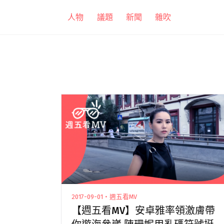
跳
人物
議題
新聞
雜吹
至
主
要
內
容
2017-09-01・週五看MV
【週五看MV】安卓雅率領激膚帶