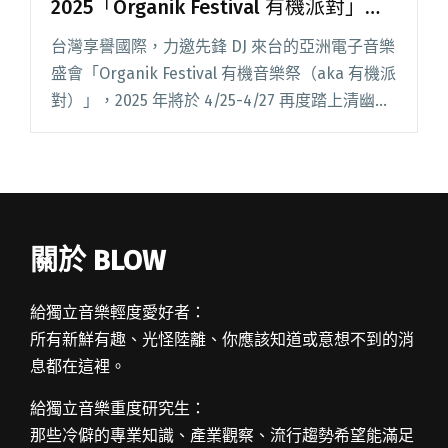
2025「Organik Festival 有機派對」四
月將登場！早鳥完售，全門票開賣。
台灣享譽國際，力邀先鋒 DJ 來台的亞洲電子音樂
盛會「Organik Festival 有機音樂祭（aka 有機派
對）」，2025 年將於 4/25-4/27 再度踏上清幽的
北海岸半島秘境。Organik Festival 限量早鳥票日
前宣閱讀全文 "北海秘境・先鋒DJ・露營派對——
2025「Organik Festival 有機派對」四月將登
場！早鳥完售，全門票開賣。"
關於 BLOW
給獨立音樂輕度愛好者：
所有新鮮有趣、光怪陸離、你應該知道或意想不到的消
息都在這裡。
給獨立音樂重度研究生：
那些冷僻的專業知識、產業觀察、流行趨勢希望能滿足