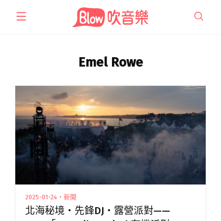
跳
至
主
要
內
Emel Rowe
容
2025-01-24・新聞
北海秘境・先鋒DJ・露營派對——