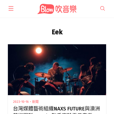
跳
至
主
要
內
Eek
容
2023-10-16・新聞
台灣媒體藝術組織NAXS FUTURE與澳洲