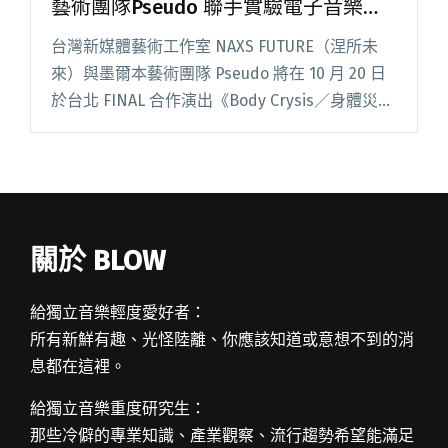
藝術團隊Pseudo 聯手實驗電子音樂家
Dutch E Germ共同發表舞蹈音像演出
台灣新媒體藝術工作室 NAXS FUTURE（涅所未
《A.D.》
來）與墨爾本藝術團隊 Pseudo 將在 10 月 20 日
於台北 FINAL 合作演出《Body Crysis／身體災
變》變異版《A.D.》，並邀請眾多音樂創作者、
新媒體藝術家與 DJ，閱讀全文 "台灣媒體藝術組
織NAXS FUTURE與澳洲藝術團隊Pseudo 聯手實
驗電子音樂家Dutch E Germ共同發表舞蹈音像演
出《A.D.》"
關於 BLOW
給獨立音樂輕度愛好者：
所有新鮮有趣、光怪陸離、你應該知道或意想不到的消
息都在這裡。
給獨立音樂重度研究生：
那些冷僻的專業知識、產業觀察、流行趨勢希望能滿足