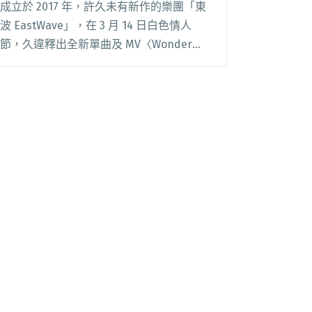
成立於 2017 年，許久未有新作的樂團「東
波 EastWave」，在 3 月 14 日白色情人
節，久違釋出全新單曲及 MV〈Wonder
Girl〉。 大玩 80’s 復古音色，〈Wonder
Girl〉找來 Vast & Haz閱讀全文 "EastWave
加盟黑市音樂推出新單曲〈Wonder Girl〉
Vast & Hazy林易祺擔綱製作"