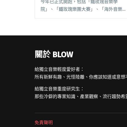
今年已正式開跑，包括「鐵玫瑰音樂學
院」、「鐵玫瑰樂團大賽」、「海外音樂節
演出活動」、「鐵玫瑰音樂節」四大系列活
動熱鬧登場，即日起至 12 月，將辦理各式
大師講堂、音樂創作培訓班、兒童音樂營、
樂團大賽閱讀全文 "2019桃園鐵玫瑰音樂節
擴大舉辦 鄭宜農、魏如萱、HUSH參演"
關於 BLOW
給獨立音樂輕度愛好者：
所有新鮮有趣、光怪陸離、你應該知道或意想
給獨立音樂重度研究生：
那些冷僻的專業知識、產業觀察、流行趨勢希
免責聲明