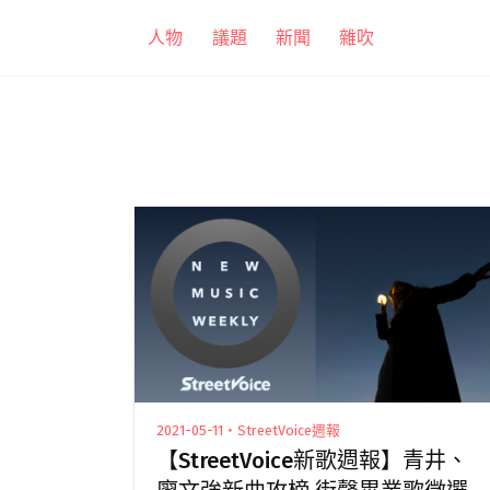
跳
人物
議題
新聞
雜吹
至
主
要
內
容
2021-05-11・StreetVoice週報
【StreetVoice新歌週報】青井、