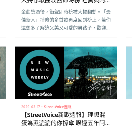
人持修歌曲攻回即時榜 老莫與阿
爆聯手發新作
金曲獎過後，街聲即時榜被大幅翻動。「最
佳新人」持修的多首歌再度回到榜上，若你
還想多了解這又美又可愛的男孩子，歡迎查
看過去的專訪；奪下三項大獎的阿爆（阿仍
仍），上週也與老莫 ILL MO 釋出了合作新
曲〈OFF THE WALL〉，猜看看裡頭閱讀全
文 "【StreetVoice新歌週報】金曲新人持修
歌曲攻回即時榜 老莫與阿爆聯手發新作"
2020-03-17・StreetVoice週報
【StreetVoice新歌週報】理想混
蛋為濕漉漉的你撐傘 睽違五年阿
福帶甜嗓回歸