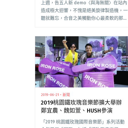
上週，告五人新 demo〈與海無關〉在站內
造成極大迴響，不愧是絕美旋律製造機，一
聽就難忘，合音之美觸動你心最柔軟的那
塊，期待早日聽見正式錄音版釋出；而同樣
擁有高人氣的理想混蛋，這回一次祭出雙主
唱、雙版本的單曲，〈天真世界的叛徒〉要
告訴你：最閱讀全文 "【StreetVoice新歌週
報】告五人發柔情新作 Beatmakers Taipei
大玩林宥嘉〈少女〉"
2019-06-21・新聞
2019桃園鐵玫瑰音樂節擴大舉辦
鄭宜農、魏如萱、HUSH參演
「2019 桃園鐵玫瑰國際音樂節」系列活動