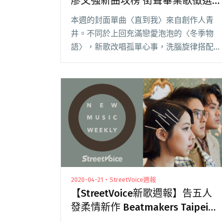
廖文強新曲攻榜 街聲畢業歌徵選
開跑
本週的封面單曲〈直到我〉來自創作人青
井。不同於上回充滿戀愛泡泡的〈冬季物
語〉，新歌改唱孤單心事，洗腦旋律搭配情
感外放的演唱，在站上獲得不錯點聽。除上
述，廖文強首支台語新曲〈遠近〉、殷陽
Yin Yang 的〈思念〉也持續固守即時榜。
月底《閱讀全文 "【StreetVoice新歌週報】
青井、廖文強新曲攻榜 街聲畢業歌徵選開
跑"
2020-04-21・StreetVoice週報
【StreetVoice新歌週報】告五人
發柔情新作 Beatmakers Taipei大
玩林宥嘉〈少女〉