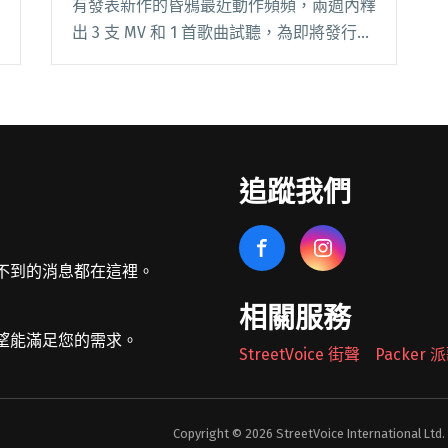
有發表新作的昏鴉最近動作頻頻，兩週內釋
出 3 支 MV 和 1 首歌曲試聽，為即將發行的
新專輯做足準備。87% 的浪漫 + 13% 荒
誕，〈晚餐後的唐吉軻德〉是首帶了點黑色
幽默、drama 感十足的閱讀全文
"【StreetVoice新歌週報】 August vol.2"
追蹤我們
不到的消息都在這裡。
相關服務
望能滿足您的需求。
StreetVoice 街聲
Packer
Copyright © 2026 StreetVoice International Ltd.