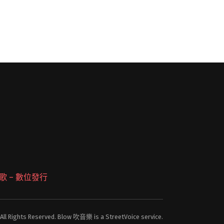
 派歌 – 數位發行
 All Rights Reserved. Blow 吹音樂 is a StreetVoice service.