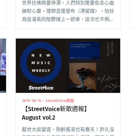
世界彷彿將要停滯，人們特別需要些走心曲
撫慰心靈。理想混蛋發布〈滯留鋒〉，恰好
為這漫長的陰鬱撐上一把傘，這次也不例外
地拿下排行榜冠軍。另首來自 Tee Train 蔡
題謙的〈餘生漫漫〉，描繪了人生各種徒勞
與失落，同樣引起站友共鳴。 若你想來些
閱讀全文 "【StreetVoice新歌週報】理想混
蛋為濕漉漉的你撐傘 睽違五年阿福帶甜嗓
回歸"
2018-08-14・StreetVoice週報
【StreetVoice新歌週報】
August vol.2
厭世大叔當道，‎熟齡搖滾‬也有春天！許久沒