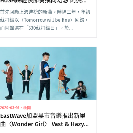
HUSH踩輕快節奏撲向幻想 阿龔在
蘇打綠日發概念編曲帶
首先回顧上週進榜的新曲。時隔三年，年初
蘇打綠以〈Tomorrow will be fine〉回歸，
而阿龔選在「530蘇打綠日」，於
StreetVoice 上傳當初的編曲草稿，純器樂
版像春天般富生命力，一如他們這些年帶給
歌迷的溫柔；鄭興的歌閱讀全文
"【StreetVoice新歌週報】鄭興、HUSH踩
輕快節奏撲向幻想 阿龔在蘇打綠日發概念
編曲帶"
2020-03-16・新聞
EastWave加盟黑市音樂推出新單
曲〈Wonder Girl〉 Vast & Hazy林
易祺擔綱製作