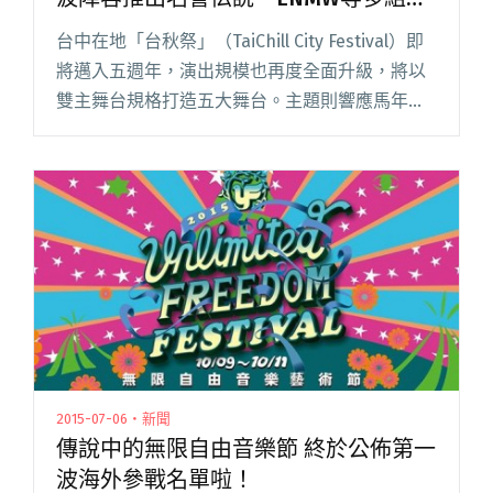
本話題新星
台中在地「台秋祭」（TaiChill City Festival）即
將邁入五週年，演出規模也再度全面升級，將以
雙主舞台規格打造五大舞台。主題則響應馬年推
出「龍馬搖滾家」，兩天的活動會在 7/18 至 7/19
於台中驛鐵道文化園區展開。 適閱讀全文 "台秋
祭五週年升級打造多座雙舞台，首波陣容推出名
誉伝説、ENMW等多組日本話題新星"
2015-07-06・新聞
傳說中的無限自由音樂節 終於公佈第一
波海外參戰名單啦！