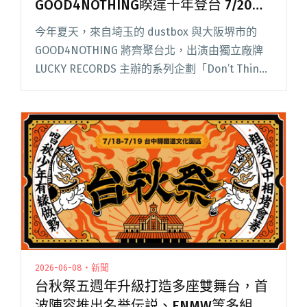
GOOD4NOTHING睽違十年登台 7/20齊
聚The Wall
今年夏天，來自埼玉的 dustbox 與大阪堺市的
GOOD4NOTHING 將齊聚台北，出演由獨立廠牌
LUCKY RECORDS 主辦的系列企劃「Don’t Think,
Feel It.」Vol.2 。兩組在日本獨立龐克場景屹立超
過四閱讀全文 "日本旋律龐克巨擘dustbox與
GOOD4NOTHING睽違十年登台 7/20齊聚The
Wall"
2026-06-08・新聞
台秋祭五週年升級打造多座雙舞台，首
波陣容推出名誉伝説、ENMW等多組日