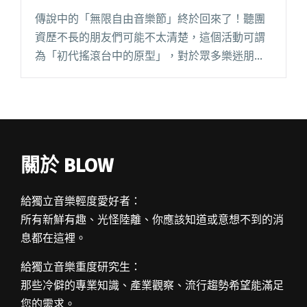
傳說中的「無限自由音樂節」終於回來了！聽團
資歷不長的朋友們可能不太清楚，這個活動可謂
為「初代搖滾台中的原型」，對於眾多樂迷朋友
而言，它不只是心中珍貴的回憶，更有著不可抹
滅的象徵性意義。數個月前官方釋出「回歸」消
息，並陸續公布了日期（ 10/閱讀全文 "傳說中的
無限自由音樂節 終於公佈第一波海外參戰名單
啦！"
關於 BLOW
給獨立音樂輕度愛好者：
所有新鮮有趣、光怪陸離、你應該知道或意想不到的消
息都在這裡。
給獨立音樂重度研究生：
那些冷僻的專業知識、產業觀察、流行趨勢希望能滿足
您的需求。