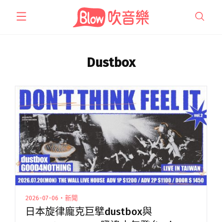
跳
至
主
要
內
Dustbox
容
2026-07-06・新聞
日本旋律龐克巨擘dustbox與