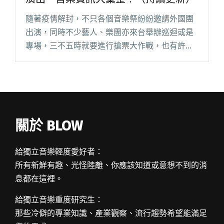
隨著疫情解封，不只各個音樂祭紛紛邀請外國團
出演，同時不少藝人、樂團亦來台舉辦巡迴或是
專場，三不五時就要進行搶票大作戰，也有許多
演出開賣即秒殺，稍有猶豫便有可能向隅。從已
經完售的紅髮艾德、天空爆炸、萬能青年旅店，
到即將開賣的羊文學、wave 閱讀全文 "FKJ、The
fin.、宇多田光⋯⋯2024 來台演出、售票資訊大
彙整！（持續更新）"
關於 BLOW
給獨立音樂輕度愛好者：
所有新鮮有趣、光怪陸離、你應該知道或意想不到的消
息都在這裡。
給獨立音樂重度研究生：
那些冷僻的專業知識、產業觀察、流行趨勢希望能滿足