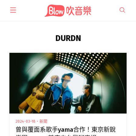
跳
至
主
要
內
DURDN
容
2024-03-18・新聞
曾與覆面系歌手yama合作！東京新銳