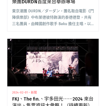
樂團DURDN首度來台舉辦專場
東京潮團 DURDN／ダーダン，團名取自電影《鬥
陣俱樂部》中布萊德彼特飾演的泰德德登，共有
三名團員，由韓國創作歌手 Baku 擔任主唱，以
及兩位曾為韓國團體製作歌曲、以 tea tea 為名
的兩名音樂製作人 SHINTA 和 yacco 所閱讀全文
"曾與覆面系歌手yama合作！東京新銳樂團
DURDN首度來台舉辦專場"
2024-02-01・新聞
FKJ、The fin.、宇多田光⋯⋯2024 來台
演出、售票資訊大彙整！（持續更新）