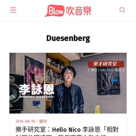
跳
至
主
要
內
Duesenberg
容
2016-08-18・雜吹
樂手研究室：Hello Nico 李詠恩「相對