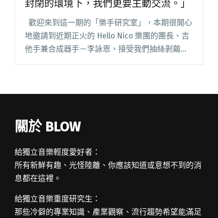
封閉的環境下，我們更要主動交流。」
歡迎來到這一期的「樂手研究室」，本期很開心
地邀請到近期正火的 Hello Nico 樂團的團長、吉
他手兼合成器手－李詠恩，接受我們抽絲剝繭的
深度訪談。身兼吉他、合成器手雙重身分的李詠
恩在 Hello Nico 的音樂中扮演了舉閱讀全文 "樂
手研究室：Hello Nico 李詠恩「相對封閉的環境
下，我們更要主動交流。」"
關於 BLOW
給獨立音樂輕度愛好者：
所有新鮮有趣、光怪陸離、你應該知道或意想不到的消
息都在這裡。
給獨立音樂重度研究生：
那些冷僻的專業知識、產業觀察、流行趨勢希望能滿足