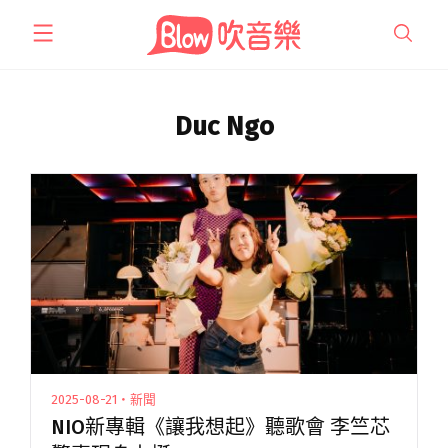
跳
至
主
要
內
Duc Ngo
容
2025-08-21・新聞
NIO新專輯《讓我想起》聽歌會 李竺芯