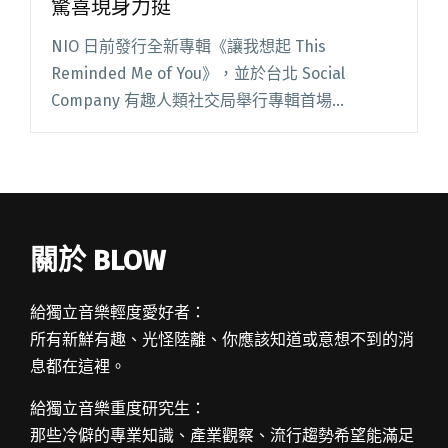
驚喜現身力挺
NIO 日前發行全新專輯《讓我想起 This
Reminded Me of You》，並於台北 Social
Company 有趣人類社交局舉行專輯首場
Showcase，活動圓滿落幕。 現場齊聚音樂圈好
友與親友，曾同台參與音樂節目《MUS閱讀全文
"NIO新專輯《讓我想起》聽歌會 李竺芯驚喜現身
力挺"
關於 BLOW
給獨立音樂輕度愛好者：
所有新鮮有趣、光怪陸離、你應該知道或意想不到的消
息都在這裡。
給獨立音樂重度研究生：
那些冷僻的專業知識、產業觀察、流行趨勢希望能滿足