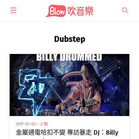
跳
至
主
要
內
Dubstep
容
2017-07-03・人物
金屬通電哈扣不變 專訪暴走 DJ：Billy