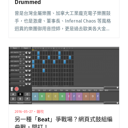
Drummed
曾是台灣金屬樂團、加拿大工業龐克電子樂團鼓
手，也是激膚、董事長、Infernal Chaos 等風格
迥異的樂團御用音控師，更是過去歐美各大金屬
樂團來亞洲演出的舞台總監與音響工程師，甚至
連歐洲的獨立製片電影配樂、廣告配樂都能見到
他參與製作的足閱讀全文 "金屬通電哈扣不變 專
訪暴走 DJ：Billy Drummed"
2016-05-27・雜吹
另一種「Beat」爭戰場？網頁式鼓組編
曲戰，開打！