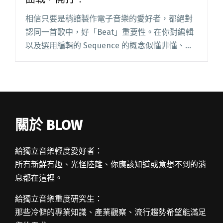
相信只要是稍諳製作電子音樂的愛好者，都絕對
認同一首歌中，好「Beat」重要性。在你對編輯
以及選用編輯的 Sequence 的概念似懂非懂、卻
又在找便捷的管道去取得適合自己的 DAW，消耗
自己的熱情之前，不妨先試玩幾個著名的線上編
曲網頁看看，閱讀全文 "另一種「Beat」爭戰
場？網頁式鼓組編曲戰，開打！"
關於 BLOW
給獨立音樂輕度愛好者：
所有新鮮有趣、光怪陸離、你應該知道或意想不到的消
息都在這裡。
給獨立音樂重度研究生：
那些冷僻的專業知識、產業觀察、流行趨勢希望能滿足