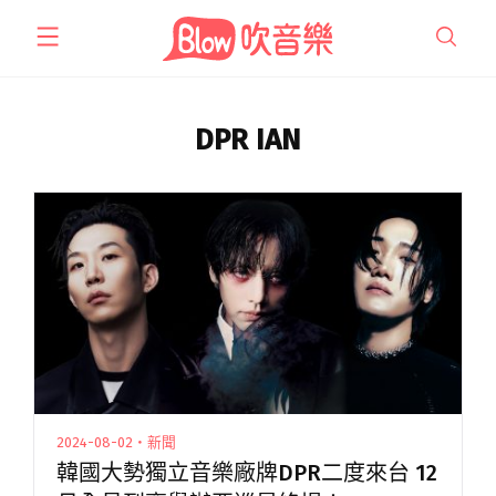
跳
至
主
要
內
DPR IAN
容
2024-08-02・新聞
韓國大勢獨立音樂廠牌DPR二度來台 12