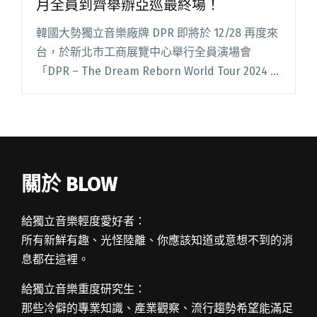
月全員到齊舉辦亞巡最終場！
韓國大勢獨立音樂廠牌 DPR 即將於 12/28 再度來
台，於新北市工商展覽中心舉行全員演場會
「DPR – The Dream Reborn World Tour 2024 in
TAIPEI」，門票 8/16 上午 10 點全閱讀全文 "韓國
大勢獨立音樂廠牌DPR二度來台 12月全員到齊舉
辦亞巡最終場！"
關於 BLOW
給獨立音樂輕度愛好者：
所有新鮮有趣、光怪陸離、你應該知道或意想不到的消
息都在這裡。
給獨立音樂重度研究生：
那些冷僻的專業知識、產業觀察、流行趨勢希望能滿足