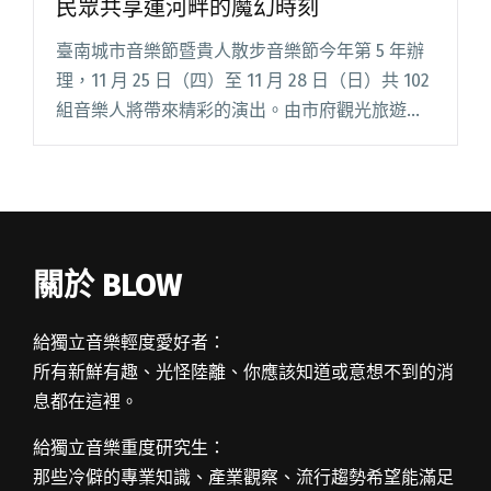
民眾共享運河畔的魔幻時刻
臺南城市音樂節暨貴人散步音樂節今年第 5 年辦
理，11 月 25 日（四）至 11 月 28 日（日）共 102
組音樂人將帶來精彩的演出。由市府觀光旅遊局
主辦的臺南城市音樂節舞台今年舞台移至「河樂
廣場-環河街」，緊鄰台南運河的優美河景，演閱
讀全文 "跨國共製、露天影院 臺南城市音樂節邀
民眾共享運河畔的魔幻時刻"
關於 BLOW
給獨立音樂輕度愛好者：
所有新鮮有趣、光怪陸離、你應該知道或意想不到的消
息都在這裡。
給獨立音樂重度研究生：
那些冷僻的專業知識、產業觀察、流行趨勢希望能滿足