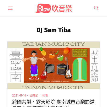
跳
至
主
要
內
DJ Sam Tiba
容
2021-11-16・音樂節｜現場
跨國共製、露天影院 臺南城市音樂節邀