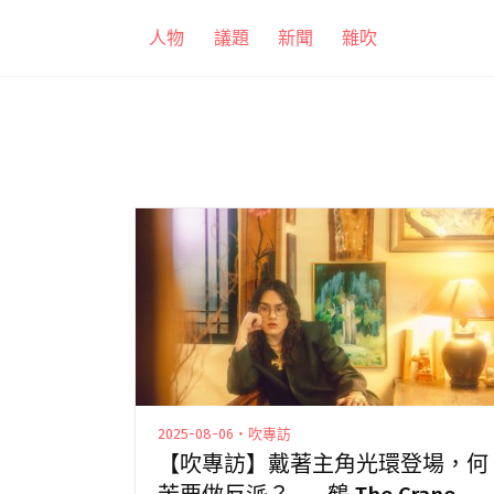
跳
人物
議題
新聞
雜吹
至
主
要
內
容
2025-08-06・吹專訪
【吹專訪】戴著主角光環登場，何