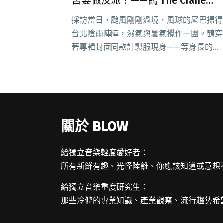
苦要做反派？——鶴 The Crane談
新專輯《Same Stories , Different
採訪當日，颱風剛剛過境，風球的尾巴掃得
Narratives》
台北陰雨陣陣，濕氣與暑氣攪作一團。鶴穿
著專輯封面同款訂製服現身——等身長的黑
袍，搭配飾鬚坎肩與綢緞手套。絲毫不懼溽
熱，貫徹新專輯《Same Stories ,
Different Narratives》閱讀全文 "【吹專
訪】戴著主角光環登場，何苦要做反派？
——鶴 The Crane談新專輯《Same Stories
關於 BLOW
, Different Narratives》"
給獨立音樂輕度愛好者：
所有新鮮有趣、光怪陸離、你應該知道或意想
給獨立音樂重度研究生：
那些冷僻的專業知識、產業觀察、流行趨勢希