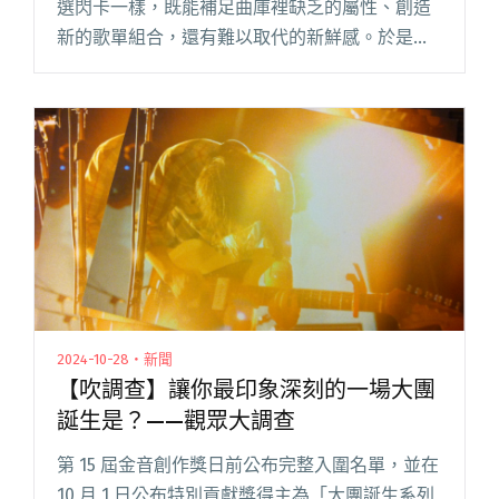
選閃卡一樣，既能補足曲庫裡缺乏的屬性、創造
新的歌單組合，還有難以取代的新鮮感。於是
2025 的「新秀推薦」我們決定邀請 10 組 KOL 與
音樂自媒體，各自壓出一張屬意的新人卡牌，組
成 SSR 禮閱讀全文 "【年度回顧】就決定是你
了！10組KOL的2025獨立新秀推薦卡牌"
2024-10-28・新聞
【吹調查】讓你最印象深刻的一場大團
誕生是？——觀眾大調查
第 15 屆金音創作獎日前公布完整入圍名單，並在
10 月 1 日公布特別貢獻獎得主為「大團誕生系列