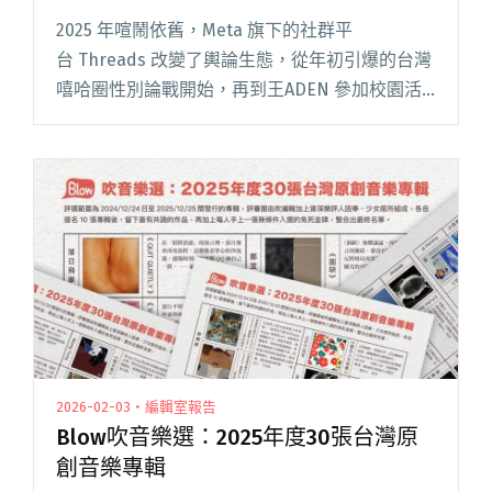
年⋯⋯2025年度台灣音樂事件簿
2025 年喧鬧依舊，Meta 旗下的社群平
台 Threads 改變了輿論生態，從年初引爆的台灣
嘻哈圈性別論戰開始，再到王ADEN 參加校園活
動引起的「大跳事件」，可見 Threads 不僅成為
音樂人重要的宣傳場域，也讓樂迷的回聲，即時
被聽閱讀全文 "【年度回顧】靠北樂手倒閉、嘻
哈圈性別論戰、方大同離世、簡單生活節20週
年⋯⋯2025年度台灣音樂事件簿"
2026-02-03・編輯室報告
Blow吹音樂選：2025年度30張台灣原
創音樂專輯