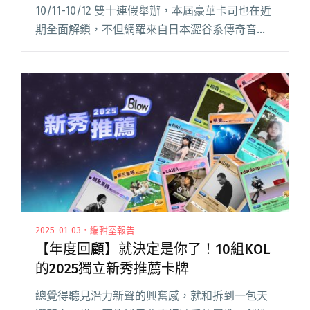
10/11-10/12 雙十連假舉辦，本屆豪華卡司也在近
期全面解鎖，不但網羅來自日本澀谷系傳奇音樂
教父 Cornelius（小山田圭吾）展現獨到策展品
味，還邀請首次來台演出的日本話題樂團「礼賛
閱讀全文 "2025「秋OUT音樂節」公布全陣容 前
夜祭邀someshiit山姆、debloop、COLD DEW揭
開序幕"
2025-01-03・編輯室報告
【年度回顧】就決定是你了！10組KOL
的2025獨立新秀推薦卡牌
總覺得聽見潛力新聲的興奮感，就和拆到一包天