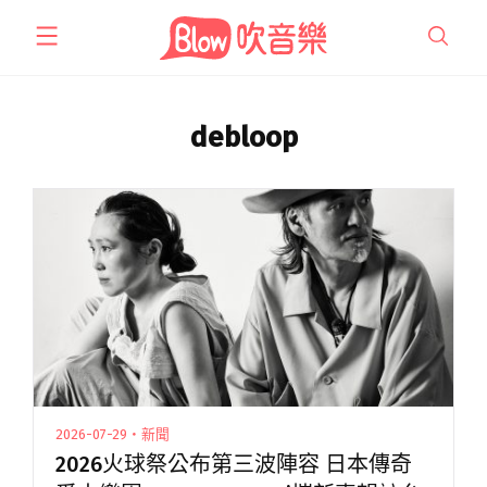
跳
至
主
要
內
debloop
容
2026-07-29・新聞
2026火球祭公布第三波陣容 日本傳奇