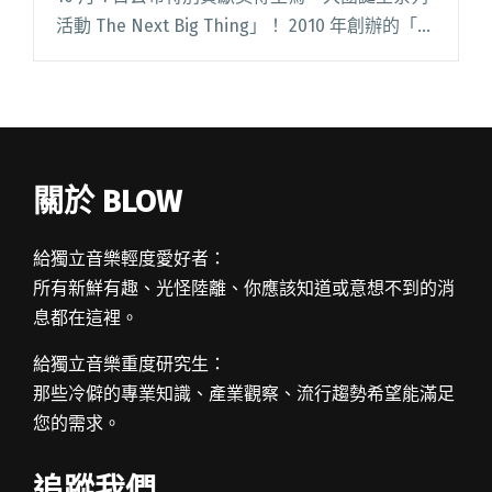
活動 The Next Big Thing」！ 2010 年創辦的「大
團誕生系列活動」，與金音創作獎同齡，過去十
五年累計場次近 200 場，閱讀全文 "【吹調查】
讓你最印象深刻的一場大團誕生是？——觀眾大
調查"
關於 BLOW
給獨立音樂輕度愛好者：
所有新鮮有趣、光怪陸離、你應該知道或意想不到的消
息都在這裡。
給獨立音樂重度研究生：
那些冷僻的專業知識、產業觀察、流行趨勢希望能滿足
您的需求。
追蹤我們