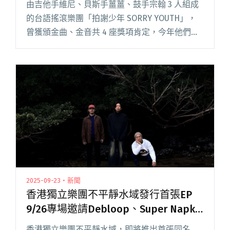
由吉他手維尼、貝斯手薑薑、鼓手宗翰 3 人組成
的台語搖滾樂團「拍謝少年 SORRY YOUTH」，
曾獲頒金曲、金音共 4 座獎項肯定，今年他們成
團 20 週年以《現場處理》主題舉辦一系列活動，
包括場場售罄的好初早餐、吉姆老爹啤酒工場近
距離專閱讀全文 "拍謝少年20週年「現場處理：
山盟海誓」邀debloop、EmptyORio、COLD
DEW、五五身擔任嘉賓"
2025-09-23・新聞
香港獨立樂團不平靜水域發行首張EP
9/26專場邀請Debloop、Super Napkin
共演
香港獨立樂團不平靜水域，即將推出首張同名