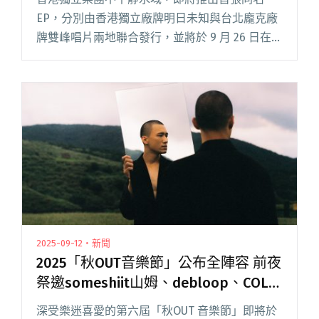
EP，分別由香港獨立廠牌明日未知與台北龐克廠
牌雙峰唱片兩地聯合發行，並將於 9 月 26 日在樂
悠悠之口光復南舉辦發片演出。 在不平靜水域成
團之前，成員們早已活躍於香港音樂場景的不同
座標：主唱 Li閱讀全文 "香港獨立樂團不平靜水
域發行首張EP 9/26專場邀請Debloop、Super
Napkin共演"
2025-09-12・新聞
2025「秋OUT音樂節」公布全陣容 前夜
祭邀someshiit山姆、debloop、COLD
DEW揭開序幕
深受樂迷喜愛的第六屆「秋OUT 音樂節」即將於