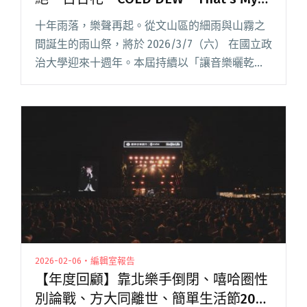
Shhh等12組演出邀請樂迷重返文山
十年雨落，樂聲再起。從文山區的細雨與山霧之
間誕生的雨山祭，將於 2026/3/7（六） 在國立政
治大學迎來十週年。本屆持續以「讓音樂曬乾雨
季」為主軸，集結無妄合作社、傷心欲絕、傻子
與白痴等 12 組獨立音樂代表性樂團及創作者，並
同步宣布新增閱讀全文 "2026雨山祭十週年全陣
容公開，傷心欲絕、百合花、COLD DEW、That’s
My Shhh等12組演出邀請樂迷重返文山"
2026-02-06・編輯室報告
【年度回顧】靠北樂手倒閉、嘻哈圈性
別論戰、方大同離世、簡單生活節20週