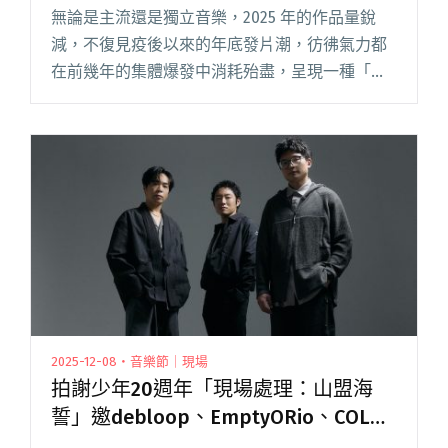
無論是主流還是獨立音樂，2025 年的作品量銳
減，不復見疫後以來的年底發片潮，彷彿氣力都
在前幾年的集體爆發中消耗殆盡，呈現一種「安
靜離職」的錯覺。如此氛圍，也意外地與落日飛
車的新作《QUIT QUIETLY》巧妙呼應，激情退去
後的動物式感傷閱讀全文 "Blow吹音樂選：2025
年度30張台灣原創音樂專輯"
2025-12-08・音樂節｜現場
拍謝少年20週年「現場處理：山盟海
誓」邀debloop、EmptyORio、COLD
DEW、五五身擔任嘉賓