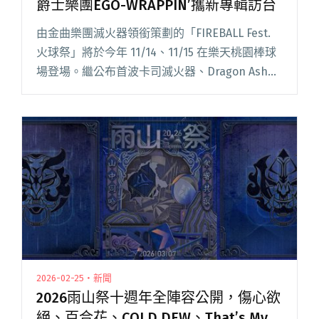
爵士樂團EGO-WRAPPIN’攜新專輯訪台
由金曲樂團滅火器領銜策劃的「FIREBALL Fest.
火球祭」將於今年 11/14、11/15 在樂天桃園棒球
場登場。繼公布首波卡司滅火器、Dragon Ash，
以及第二波卡司 Sambomaster、Crystal Lake、
Isya閱讀全文 "2026火球祭公布第三波陣容 日本
傳奇爵士樂團EGO-WRAPPIN’攜新專輯訪台"
2026-02-25・新聞
2026雨山祭十週年全陣容公開，傷心欲
絕、百合花、COLD DEW、That’s My