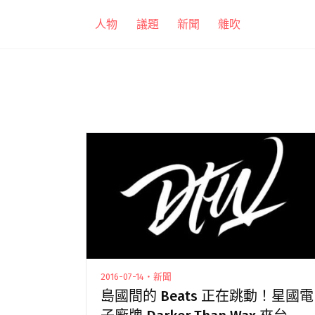
跳
人物
議題
新聞
雜吹
至
主
要
內
容
2016-07-14・新聞
島國間的 Beats 正在跳動！星國電