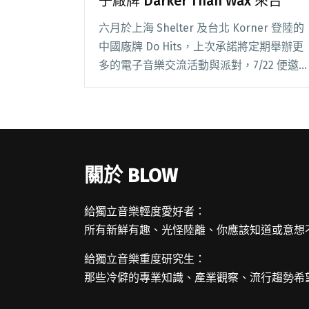
子廠牌 Darker Than Wax 來台
六月於上海 Shelter 及台北 Korner 登陸的
中國廠牌 Do Hits，上次承諾將定期舉辦更
多的電子音樂交流活動與派對，7/22 便邀
請新加坡廠牌 Darker Than Wax 於台北
Korner 共演；由廠牌領導人 Funk閱讀全文
"島國間的 Beats 正在跳動！星國電子廠牌
Darker Than Wax 來台"
關於 BLOW
給獨立音樂輕度愛好者：
所有新鮮有趣、光怪陸離、你應該知道或意想
給獨立音樂重度研究生：
那些冷僻的專業知識、產業觀察、流行趨勢希