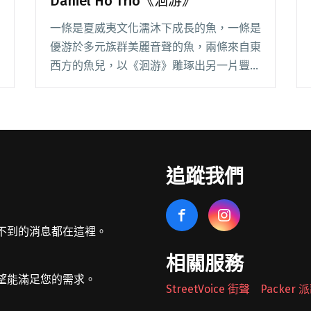
Daniel Ho Trio《洄游》
一條是夏威夷文化濡沐下成長的魚，一條是
優游於多元族群美麗音聲的魚，兩條來自東
西方的魚兒，以《洄游》雕琢出另一片豐美
的音樂之海。吳昊恩以豐厚迷人嗓音征服眾
多歌迷，2012 年與 Daniel Ho 於《吹過島
嶼的風》專輯首次合作，更以收放自如閱讀
全文 "溫暖堅定的潮汐 – 吳昊恩 & The
Daniel Ho Trio《洄游》"
追蹤我們
不到的消息都在這裡。
相關服務
望能滿足您的需求。
StreetVoice 街聲
Packer