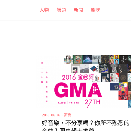
跳
人物
議題
新聞
雜吹
至
主
要
內
容
2016-06-16・新聞
好音樂，不分享嗎？你所不熟悉的