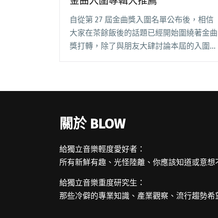
金曲入圍專輯大推薦
自從第 27 屆金曲獎入圍名單公布後，相信
大家在茶餘飯後的話題已經開始圍繞著金曲
獎打轉，除了與朋友大肆討論本屆的入圍
者、猜測誰會得獎之外，你是否也對一些不
熟悉的作品感到好奇、並試圖想辦法找來聽
聽看呢？ 在各種音樂類型風格雲集、主流
非主流齊聚閱讀全文 "好音樂，不分享嗎？
你所不熟悉的金曲入圍專輯大推薦"
關於 BLOW
給獨立音樂輕度愛好者：
所有新鮮有趣、光怪陸離、你應該知道或意想
給獨立音樂重度研究生：
那些冷僻的專業知識、產業觀察、流行趨勢希