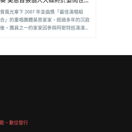
奏 昊恩首張個人大碟終於要問世
了
曾風光拿下 2007 年金曲獎「最佳演唱組
合」的重唱團體昊恩家家，經過多年的沉寂
後，團員之一的家家因參與阿密特巡演演唱
會的合音團隊而受五月天主唱阿信青睞，開
啟了個人的歌唱生涯，至今發行的兩張專
輯，皆雙雙入圍金曲獎「最佳女演唱人」。
今年八月，閱讀全文 "與葛萊美獎大師
Daniel Ho 精彩合奏 昊恩首張個人大碟終於
要問世了"
 派歌 – 數位發行