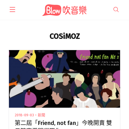
跳
至
主
要
內
COSiMOZ
容
2018-09-03・新聞
第二屆「Friend, not fan」今晚開賣 雙