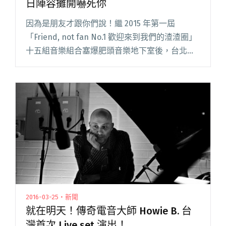
日陣容攤開嚇死你
因為是朋友才跟你們說！繼 2015 年第一屆
「Friend, not fan No.1 歡迎來到我們的渣渣圈」
十五組音樂組合塞爆肥頭音樂地下室後，台北獨
立音樂老將組成的活動組織「LUA tpe.」再次端
上豐盛牛肉，就地重啟這個能讓獨立音樂鐵閱讀
全文 "第二屆「Friend, not fan」今晚開賣 雙日
陣容攤開嚇死你"
2016-03-25・新聞
就在明天！傳奇電音大師 Howie B. 台
灣首次 Live set 演出！