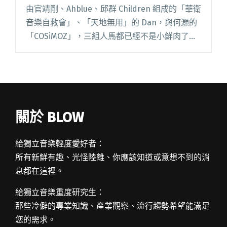
由官靖剛、Ahblue、邱群 Children 組成的「華衛
音樂自救會」、「天地無用」的 Dan，與何灝的
「COSiMOZ」，三組人馬都已經不是小鮮肉了，
他們從 20 幾歲的男孩，一路活到 30 歲，從一群
生氣的年輕人，到現在快變成生氣的中閱讀全文
"而立之年 DJ 午夜場 跟華衛音樂自救會一起活到
30 歲"
關於 BLOW
給獨立音樂輕度愛好者：
所有新鮮有趣、光怪陸離、你應該知道或意想不到的消
息都在這裡。
給獨立音樂重度研究生：
那些冷僻的專業知識、產業觀察、流行趨勢希望能滿足
您的需求。