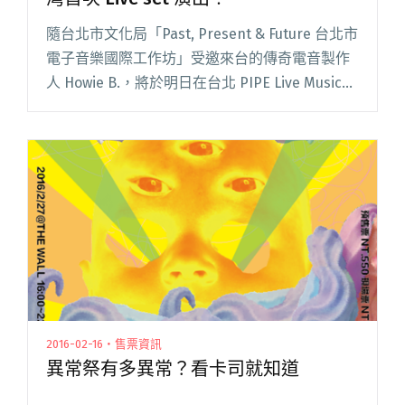
隨台北市文化局「Past, Present & Future 台北市
電子音樂國際工作坊」受邀來台的傳奇電音製作
人 Howie B.，將於明日在台北 PIPE Live Music
進行台灣首次 Live Set 演出，並邀請到台灣頂閱
讀全文 "就在明天！傳奇電音大師 Howie B. 台灣
首次 Live set 演出！"
2016-02-16・售票資訊
異常祭有多異常？看卡司就知道