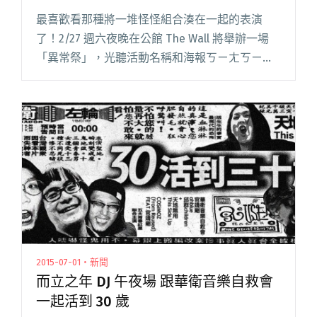
最喜歡看那種將一堆怪怪組合湊在一起的表演
了！2/27 週六夜晚在公館 The Wall 將舉辦一場
「異常祭」，光聽活動名稱和海報ㄎㄧㄤㄎㄧㄤ
的視覺設計就讓怪咖們心癢難耐，然後端上演出
陣容、哎呀呀不得了，鬼畜少女組、COSiMOZ
feat.閱讀全文 "異常祭有多異常？看卡司就知道"
2015-07-01・新聞
而立之年 DJ 午夜場 跟華衛音樂自救會
一起活到 30 歲