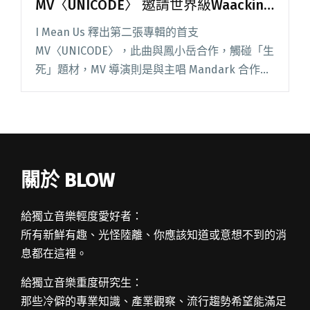
MV〈UNICODE〉 邀請世界級Waacking
舞后演出
I Mean Us 釋出第二張專輯的首支
MV〈UNICODE〉，此曲與鳳小岳合作，觸碰「生
死」題材，MV 導演則是與主唱 Mandark 合作過
兩支個人單曲的提摩西。打造「復古未來」時尚
質感，並邀請到世界級 Waacking 天后 Chr閱讀
全文 "I Mean Us釋出與鳳小岳合作
MV〈UNICODE〉 邀請世界級Waacking舞后演
出"
關於 BLOW
給獨立音樂輕度愛好者：
所有新鮮有趣、光怪陸離、你應該知道或意想不到的消
息都在這裡。
給獨立音樂重度研究生：
那些冷僻的專業知識、產業觀察、流行趨勢希望能滿足