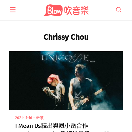
跳
至
主
要
內
Chrissy Chou
容
2021-11-16・新歌
I Mean Us釋出與鳳小岳合作