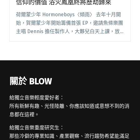
信仰的價值 浴火鳳凰終將歷劫歸來
荷爾蒙少年 Hormoneboys〈傾雨〉 去年十月開
始，賀爾蒙少年開始籌備首張 EP，邀請魚條樂團
主唱 Dennis 擔任製作人，大夥兒白天上課，放
學後再趕奔錄音，直到深夜，同時還要應付繁雜
的行政作業。努力所獲得的果實最甜美，EP 已於
一閱讀全文 "【週五看MV】Defeat The Giant捍
衛所信仰的價值 浴火鳳凰終將歷劫歸來"
關於 BLOW
給獨立音樂輕度愛好者：
所有新鮮有趣、光怪陸離、你應該知道或意想不到的消
息都在這裡。
給獨立音樂重度研究生：
那些冷僻的專業知識、產業觀察、流行趨勢希望能滿足