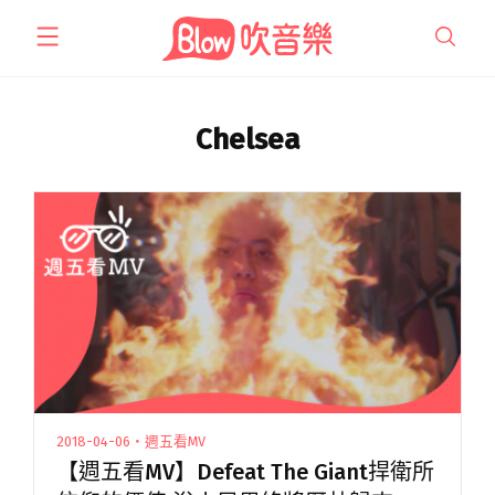
跳
至
主
要
內
Chelsea
容
2018-04-06・週五看MV
【週五看MV】Defeat The Giant捍衛所