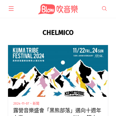
跳
至
主
要
內
CHELMICO
容
2024-11-07・新聞
露營音樂盛會「黑熊部落」邁向十週年