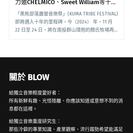
力邀CHELMICO、Sweet William等十組
日本音樂人參演
「黑熊部落露營音樂祭」(KUMA TRIBE FESTIVAL)
即將邁入十年的里程碑，今（2024） 年，11 月
22 日至 24 日，將在南投群山環抱的顏氏牧場再
度展開。 本屆陣容網羅嘻哈雙人組 CHELMICO、
新生代製作人 Swe閱讀全文 "露營音樂盛會「黑
熊部落」邁向十週年 力邀CHELMICO、Sweet
William等十組日本音樂人參演"
關於 BLOW
給獨立音樂輕度愛好者：
所有新鮮有趣、光怪陸離、你應該知道或意想不到的消
息都在這裡。
給獨立音樂重度研究生：
那些冷僻的專業知識、產業觀察、流行趨勢希望能滿足