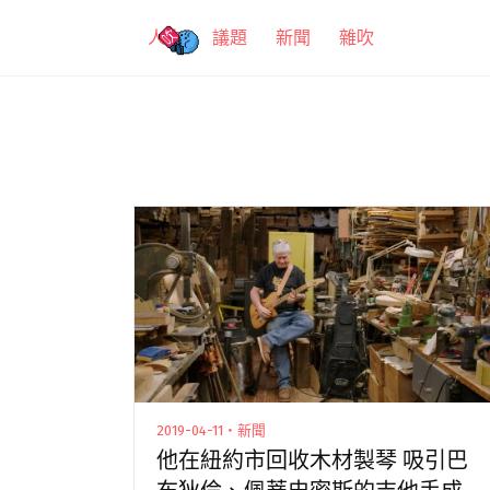
跳
人物
議題
新聞
雜吹
至
主
要
內
容
2019-04-11・新聞
他在紐約市回收木材製琴 吸引巴