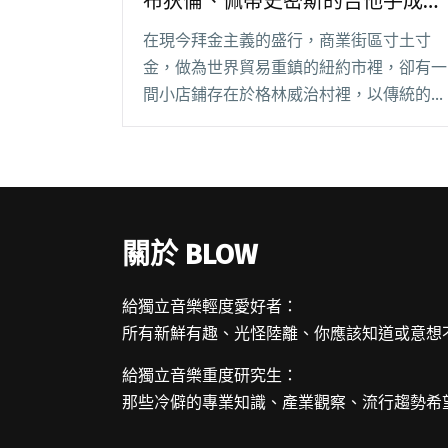
布狄倫、佩蒂史密斯的吉他手成死
忠顧客
在現今拜金主義的盛行，商業街區寸土寸
金，做為世界貿易重鎮的紐約市裡，卻有一
間小店鋪存在於格林威治村裡，以傳統的技
術維持至今，守護著紐約的歷史和文化，還
因此吸引了眾多知名樂手影人慕名前來。這
間小店就是「卡爾邁街吉他」（Carmine
Stre閱讀全文 "他在紐約市回收木材製琴 吸
引巴布狄倫、佩蒂史密斯的吉他手成死忠顧
關於 BLOW
客"
給獨立音樂輕度愛好者：
所有新鮮有趣、光怪陸離、你應該知道或意想
給獨立音樂重度研究生：
那些冷僻的專業知識、產業觀察、流行趨勢希