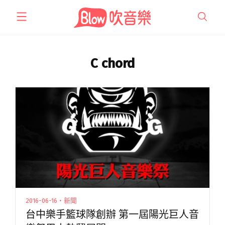
跳
至
主
要
內
C chord
容
2016-06-16・新聞
台中樂手籃球隊創辦 第一屆陽光巨人音