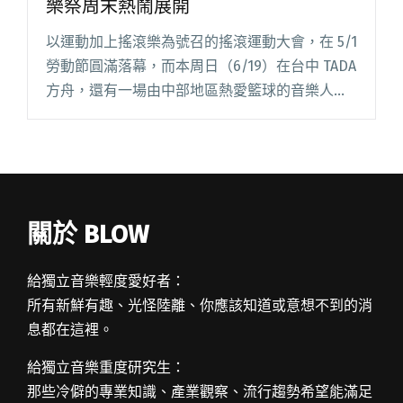
樂祭周末熱鬧展開
以運動加上搖滾樂為號召的搖滾運動大會，在 5/1
勞動節圓滿落幕，而本周日（6/19）在台中 TADA
方舟，還有一場由中部地區熱愛籃球的音樂人號
召發起的「陽光巨人音樂祭」，邀請隊員所屬樂
團接力演出，周邊還有趣味灌籃大賽、投籃比賽
和技術挑戰閱讀全文 "台中樂手籃球隊創辦 第一
屆陽光巨人音樂祭周末熱鬧展開"
關於 BLOW
給獨立音樂輕度愛好者：
所有新鮮有趣、光怪陸離、你應該知道或意想不到的消
息都在這裡。
給獨立音樂重度研究生：
那些冷僻的專業知識、產業觀察、流行趨勢希望能滿足