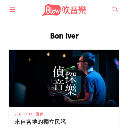
跳
至
主
要
內
Bon Iver
容
2017-07-12・議題
來自各地的獨立民謠