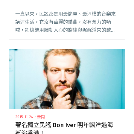
一直以來，民謠都是用最簡單、最淳樸的音樂來
講述生活，它沒有華麗的編曲，沒有奮力的吶
喊，卻總能用觸動人心的旋律與娓娓道來的歌詞
打動聽眾。獨立民謠有著另一種特別的色彩氛
圍，它能更個人化地表達歌者的情緒，引領你進
入一層又一層、一篇又一篇的音樂故事閱讀全文
"來自各地的獨立民謠"
2015-11-24・新聞
著名獨立民謠 Bon Iver 明年飄洋過海
巡演香港！