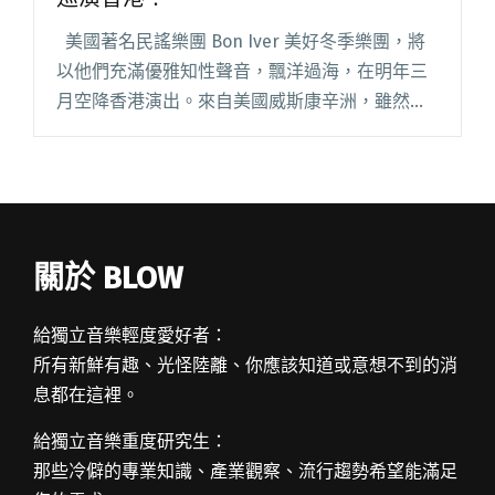
美國著名民謠樂團 Bon Iver 美好冬季樂團，將
以他們充滿優雅知性聲音，飄洋過海，在明年三
月空降香港演出。來自美國威斯康辛洲，雖然名
為樂團，但是主要以主唱兼吉他手 Justin
Vernon 為當中的靈魂人物。2007 年閱讀全文
"著名獨立民謠 Bon Iver 明年飄洋過海巡演香
港！"
關於 BLOW
給獨立音樂輕度愛好者：
所有新鮮有趣、光怪陸離、你應該知道或意想不到的消
息都在這裡。
給獨立音樂重度研究生：
那些冷僻的專業知識、產業觀察、流行趨勢希望能滿足