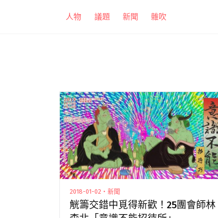
跳
人物
議題
新聞
雜吹
至
主
要
內
容
2018-01-02・新聞
觥籌交錯中覓得新歡！25團會師林