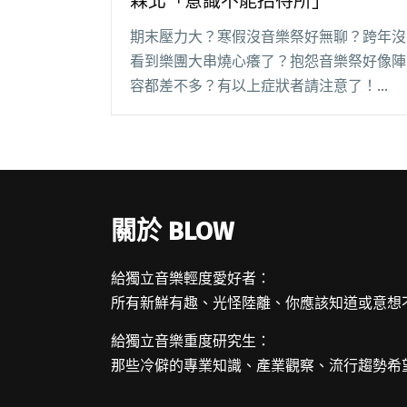
森北「意識不能招待所」
期末壓力大？寒假沒音樂祭好無聊？跨年沒
看到樂團大串燒心癢了？抱怨音樂祭好像陣
容都差不多？有以上症狀者請注意了！
2018 年初於 1/13、14 打頭陣的「意識不能
招待所-林森北一泊二日音樂祭」就是你的
解藥！ 林森北喧嘩再起，雙日雙舞台共有
閱讀全文 "觥籌交錯中覓得新歡！25團會師
林森北「意識不能招待所」"
關於 BLOW
給獨立音樂輕度愛好者：
所有新鮮有趣、光怪陸離、你應該知道或意想
給獨立音樂重度研究生：
那些冷僻的專業知識、產業觀察、流行趨勢希