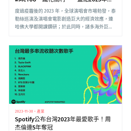
灣音樂事件
度過疫霾後的 2023 年，全球演唱會市場勃發，泰
勒絲巡演及演唱會電影創造巨大的經濟效應，連
哈佛大學都開課鑽研；於此同時，諸多海外巨星
接連來台開唱，幾乎週週都有大型演唱會或音樂
節可以參加，市場上的消費選項令人眼花撩亂。
許久未發片的樂團推出閱讀全文 "【年度回顧】
大嘻哈時代2、AI音樂、#MeToo、鐵花關村⋯⋯
盤點2023年台灣音樂事件"
2023-11-30・產業
Spotify公布台灣2023年最愛歌手！周
杰倫連5年奪冠