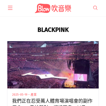
跳
至
主
要
內
BLACKPINK
容
2025-05-19・產業
我們正在忍受萬人體育場演唱會的副作