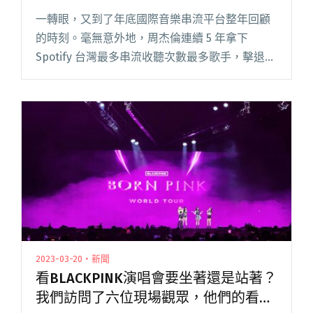
一轉眼，又到了年底國際音樂串流平台整年回顧
的時刻。毫無意外地，周杰倫連續 5 年拿下
Spotify 台灣最多串流收聽次數最多歌手，擊退
Taylor Swift、BLACKPINK、告五人及 NewJeans
等人。另在 Apple Mu閱讀全文 "Spotify公布台灣
2023年最愛歌手！周杰倫連5年奪冠"
2023-03-20・新聞
看BLACKPINK演唱會要坐著還是站著？
我們訪問了六位現場觀眾，他們的看法