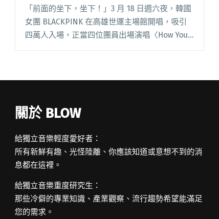
很不一樣
「前面的坐下，坐下！」3 月 18 日週六夜，韓國
女團 BLACKPINK 在高雄世運主場館開唱，吸引
四萬人入場，正當四位團員出場演唱〈How You
Like That〉之際，一樓高票價附對號座席的特
區、VIP 區、BORN PINK 區閱讀全文 "看
BLACKPINK演唱會要坐著還是站著？我們訪問了
六位現場觀眾，他們的看法很不一樣"
關於 BLOW
給獨立音樂輕度愛好者：
所有新鮮有趣、光怪陸離、你應該知道或意想不到的消
息都在這裡。
給獨立音樂重度研究生：
那些冷僻的專業知識、產業觀察、流行趨勢希望能滿足
您的需求。