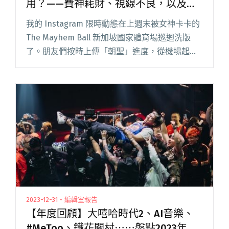
用？——費神耗財、視線不良，以及
「根本不記得看了什麼」
我的 Instagram 限時動態在上週末被女神卡卡的
The Mayhem Ball 新加坡國家體育場巡迴洗版
了。朋友們按時上傳「朝聖」進度，從機場起飛
開始，到落地新加坡的第一餐、入住飯店的變裝
照、進場排隊的過程與路人造型，以及（最重要
的閱讀全文 "我們正在忍受萬人體育場演唱會的
副作用？——費神耗財、視線不良，以及「根本
不記得看了什麼」"
2023-12-31・編輯室報告
【年度回顧】大嘻哈時代2、AI音樂、
#MeToo、鐵花關村⋯⋯盤點2023年台