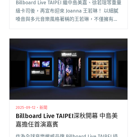
Billboard Live TAIPEI 繼中島美嘉、徐若瑄等重量
級卡司後，再宣布迎來 Joanna 王若琳！ 以細膩
嗓音與多元音樂風格著稱的王若琳，不僅擁有
《銀河的危機：最奇異的午夜轉播》、《Hotel
La Rut》兩度金音創作獎最佳閱讀全文
"Billboard Live TAIPEI插旗台北信義區 王若琳、
鮮于貞娥、Yufu等陣容連發"
2025-09-12・新聞
Billboard Live TAIPEI深秋開幕 中島美
嘉擔任首演嘉賓
作為全球音樂權威品牌 Billboard Live TAIPEI 插