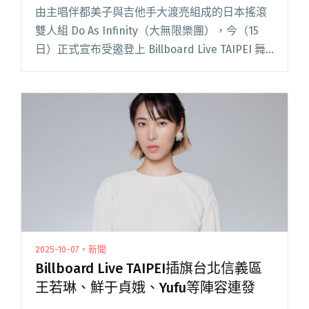
開唱
由主唱伴都美子與吉他手大渡亮組成的日本搖滾
雙人組 Do As Infinity（大無限樂團），今（15
日）正式宣布受邀登上 Billboard Live TAIPEI 舞
台開唱！ 這支自 1999 年成立、從澀谷八公前
100 場街頭演唱起閱讀全文 "繼中島美嘉、徐若瑄
日本搖滾雙人組Do As Infinity登Billboard Live
TAIPEI開唱"
2025-10-07・新聞
Billboard Live TAIPEI插旗台北信義區
王若琳、鮮于貞娥、Yufu等陣容連發