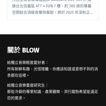
旗台北信義區 ATT 4 FUN 7 樓，約 300 席的專屬
空間結合頂級音響與餐飲，將於 2025 年深秋正式
開幕。今（9/12）日中午正式揭曉開幕首位演出
嘉賓——日本國閱讀全文 "Billboard Live TAIPEI
深秋開幕 中島美嘉擔任首演嘉賓"
關於 BLOW
給獨立音樂輕度愛好者：
所有新鮮有趣、光怪陸離、你應該知道或意想不到的消
息都在這裡。
給獨立音樂重度研究生：
那些冷僻的專業知識、產業觀察、流行趨勢希望能滿足
您的需求。