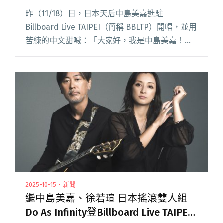
代表作
昨（11/18）日，日本天后中島美嘉進駐
Billboard Live TAIPEI（簡稱 BBLTP）開唱，並用
苦練的中文甜喊：「大家好，我是中島美嘉！」
從未在 Billboard Live 唱過，首次就獻給了台
北。 正式開唱前，她下午先閱讀全文 "中島美嘉
開箱Billboard Live TAIPEI！獻唱〈雪花〉、
〈Glamorous Sky〉等代表作"
2025-10-15・新聞
繼中島美嘉、徐若瑄 日本搖滾雙人組
Do As Infinity登Billboard Live TAIPEI