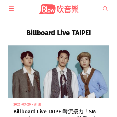
跳
至
主
要
內
Billboard Live TAIPEI
容
2026-03-20・新聞
Billboard Live TAIPEI韓流接力！SM