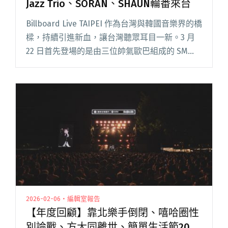
Jazz Trio、SORAN、SHAUN輪番來台
Billboard Live TAIPEI 作為台灣與韓國音樂界的橋
樑，持續引進新血，讓台灣聽眾耳目一新。3 月
22 日首先登場的是由三位帥氣歐巴組成的 SM
Jazz Trio，將經典 K-POP 歌曲以爵士風格重新詮
釋，帶著聽眾奔馳在閱讀全文 "Billboard Live
TAIPEI韓流接力！SM Jazz Trio、SORAN、
SHAUN輪番來台"
2026-02-06・編輯室報告
【年度回顧】靠北樂手倒閉、嘻哈圈性
別論戰、方大同離世、簡單生活節20週