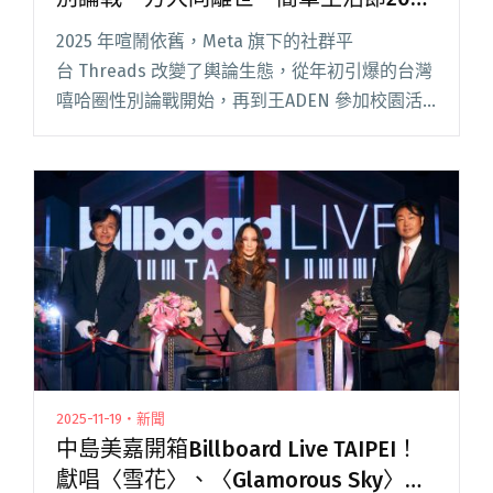
年⋯⋯2025年度台灣音樂事件簿
2025 年喧鬧依舊，Meta 旗下的社群平
台 Threads 改變了輿論生態，從年初引爆的台灣
嘻哈圈性別論戰開始，再到王ADEN 參加校園活
動引起的「大跳事件」，可見 Threads 不僅成為
音樂人重要的宣傳場域，也讓樂迷的回聲，即時
被聽閱讀全文 "【年度回顧】靠北樂手倒閉、嘻
哈圈性別論戰、方大同離世、簡單生活節20週
年⋯⋯2025年度台灣音樂事件簿"
2025-11-19・新聞
中島美嘉開箱Billboard Live TAIPEI！
獻唱〈雪花〉、〈Glamorous Sky〉等