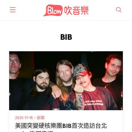
跳
至
主
要
內
BIB
容
2025-11-18・新聞
美國突變硬核樂團BIB首次造訪台北