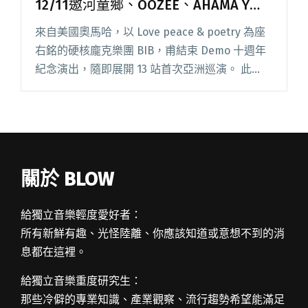
12/11邀河童鄉、OOZEE、AHAMA Y共
演
來自美國奧馬哈，以 Love peace & poetry 為座
右銘的硬核龐克樂團 BIB，甫結束 Demo 十週年
紀念演出，隨即展開 13 站首次亞洲巡演。 此
前，BIB 已踏足北美與歐洲，如今帶著累積已久
的能量全速前進台北。奧馬閱讀全文 "美國突變
硬核樂團BIB首次造訪台北 12/11邀河童鄉、
OOZEE、AHAMA Y共演"
關於 BLOW
給獨立音樂輕度愛好者：
所有新鮮有趣、光怪陸離、你應該知道或意想不到的消
息都在這裡。
給獨立音樂重度研究生：
那些冷僻的專業知識、產業觀察、流行趨勢希望能滿足