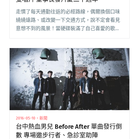
走慣了每天通勤往返的必經路線，偶爾換個口味
繞繞遠路、或改變一下交通方式，說不定會看見
意想不到的風景！當硬碟裝滿了自己喜愛的歌
曲，反覆聆聽到已會背誦吟唱，你是否曾想過用
更不一樣的音樂餵養自己的耳朵？那就來聽聽平
常不太會接觸的作品吧！ 最近也有閱讀全文
"【新片大彙整】七月號：生祥樂隊挑戰雙唱片
董事長發片慶二十週年"
2016-05-10・新聞
台中熱血男兒 Before After 單曲發行倒
數 專場邀步行者、急診室助陣