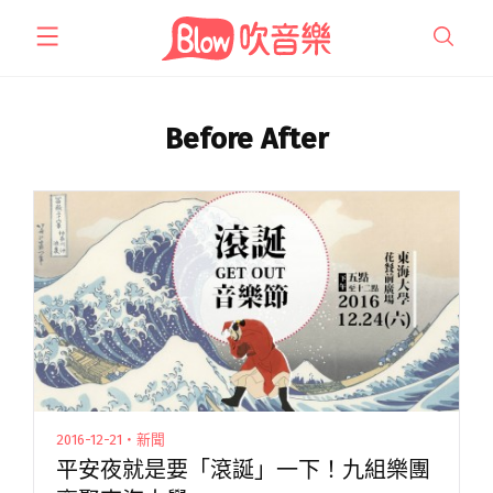
跳
至
主
要
內
Before After
容
2016-12-21・新聞
平安夜就是要「滾誕」一下！九組樂團