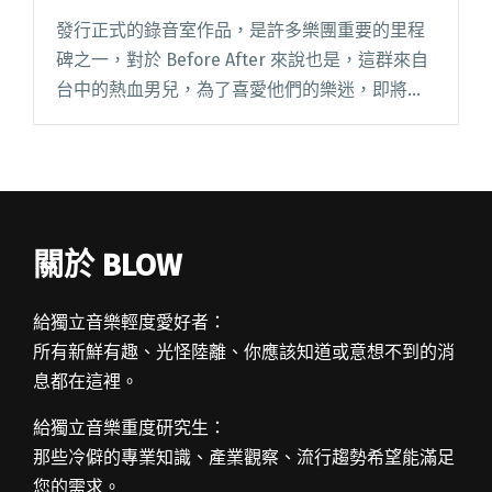
發行正式的錄音室作品，是許多樂團重要的里程
碑之一，對於 Before After 來說也是，這群來自
台中的熱血男兒，為了喜愛他們的樂迷，即將推
出首張作品《No Label》，6/12 在主場地台中
TADA 方舟舉行專場演出，同場還有步行者閱讀全
文 "台中熱血男兒 Before After 單曲發行倒數 專
場邀步行者、急診室助陣"
關於 BLOW
給獨立音樂輕度愛好者：
所有新鮮有趣、光怪陸離、你應該知道或意想不到的消
息都在這裡。
給獨立音樂重度研究生：
那些冷僻的專業知識、產業觀察、流行趨勢希望能滿足
您的需求。