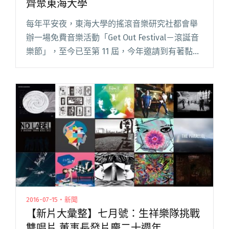
齊聚東海大學
每年平安夜，東海大學的搖滾音樂研究社都會舉
辦一場免費音樂活動「Get Out Festival－滾誕音
樂節」，至今已至第 11 屆，今年邀請到有著黏稠
硬派的南方原素和哈扣龐「The Roadside
Inn」；走在前衛之前和藍調之後的前衛方閱讀全
文 "平安夜就是要「滾誕」一下！九組樂團齊聚
東海大學"
2016-07-15・新聞
【新片大彙整】七月號：生祥樂隊挑戰
雙唱片 董事長發片慶二十週年