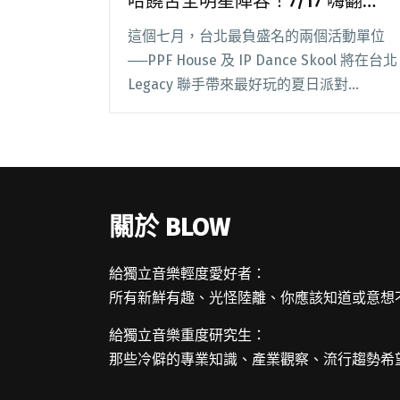
哈饒舌全明星陣容！7/17 嗨翻
Legacy
這個七月，台北最負盛名的兩個活動單位
──PPF House 及 IP Dance Skool 將在台北
Legacy 聯手帶來最好玩的夏日派對
「THAT’S MY SHHH x I.M. PARTY! 」！連同
Remix Taipei 和閱讀全文 "LEO37、
SmashRegz/違法共組嘻哈饒舌全明星陣
容！7/17 嗨翻 Legacy"
關於 BLOW
給獨立音樂輕度愛好者：
所有新鮮有趣、光怪陸離、你應該知道或意想
給獨立音樂重度研究生：
那些冷僻的專業知識、產業觀察、流行趨勢希