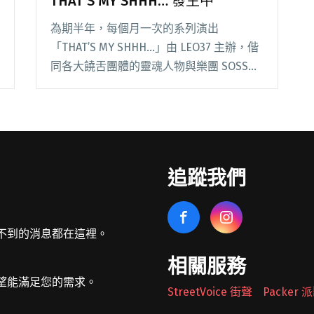
THAT’S MY SHHH… 發生中
為期半年，每個月一次的系列演出
「THAT’S MY SHHH…」由 LEO37 主辦，偕
同各大饒舌團體的靈魂人物與樂團 SOSS，
將於 4/8 週五晚上在 Legacy mini 登場，
這場爵士樂團與嘻哈的融合，聽聽主導人
LEO37 的想閱讀全文 "LEO37 主導之跨界饒
舌系列演出 THAT’S MY SHHH… 發生中"
追蹤我們
不到的消息都在這裡。
相關服務
望能滿足您的需求。
StreetVoice 街聲
Packer