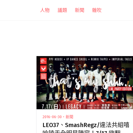
跳
人物
議題
新聞
雜吹
至
主
要
內
容
2016-06-30・新聞
LEO37、SmashRegz/違法共組嘻