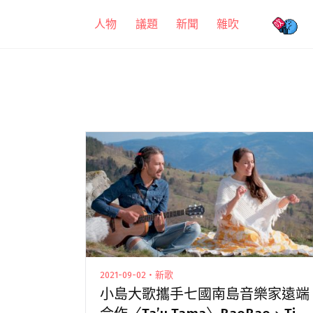
跳
人物
議題
新聞
雜吹
至
主
要
內
容
2021-09-02・新歌
小島大歌攜手七國南島音樂家遠端