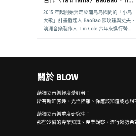
合作〈Ta’u Tama〉BaoBao、Tim
與唐鳳進行線上午餐約會分享一日
2015 年起開始奔走於南島島國間的「小島
地球生活圈
大歌」計畫發起人 BaoBao 陳玟臻與丈夫、
澳洲音樂製作人 Tim Cole 六年來進行聲音
採集、歌曲製作與展演策劃，而這趟用音樂
航行的旅程並沒有因為疫情停歇，反而開啟
了遠端共創的里程碑，花費一年閱讀全文
"小島大歌攜手七國南島音樂家遠端合作
〈Ta’u Tama〉BaoBao、Tim與唐鳳進行線
關於 BLOW
上午餐約會分享一日地球生活圈"
給獨立音樂輕度愛好者：
所有新鮮有趣、光怪陸離、你應該知道或意想
給獨立音樂重度研究生：
那些冷僻的專業知識、產業觀察、流行趨勢希