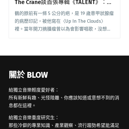
The Crane談首張專輯《TALENT》：
「我是個做音樂很
掰的人。」
鶴的脖前有一條 5 公分的疤，是 19 歲患甲狀腺瘤
的病歷印記，被他寫在〈Up In The Clouds〉
裡。當年開刀摘腫瘤曾以為會影響唱歌，沒想到
康復後聲音控制力更佳。 在嚴格定義上，〈Up
In The Clouds〉是專輯的壓軸曲，閱讀全文
"【吹專訪】另類R&B歌手的B面——鶴The Crane
談首張專輯《TALENT》：「我是個做音樂很
掰
的人。」"
關於 BLOW
給獨立音樂輕度愛好者：
所有新鮮有趣、光怪陸離、你應該知道或意想不到的消
息都在這裡。
給獨立音樂重度研究生：
那些冷僻的專業知識、產業觀察、流行趨勢希望能滿足