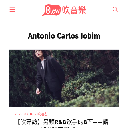
跳
至
主
要
內
Antonio Carlos Jobim
容
2023-02-07・吹專訪
【吹專訪】另類R&B歌手的B面——鶴