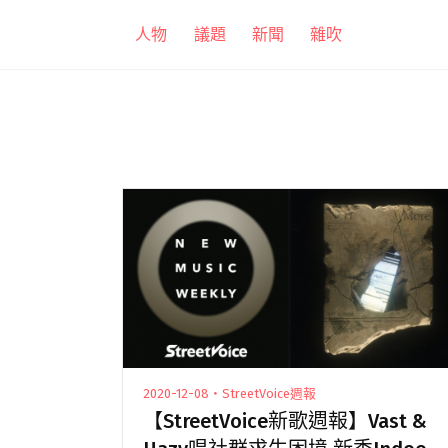
跳
人物
議題
新聞
雜吹
至
主
要
內
容
2020-12-08・StreetVoice週報
【StreetVoice新歌週報】Vast &