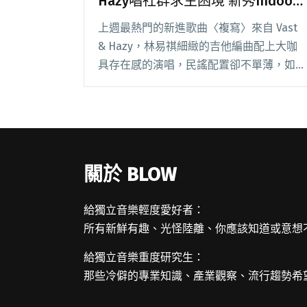
Hazy唱社群求生困境 新秀Indoor
Trip受注目
上週最熱門的新進歌曲〈複寫〉來自 Vast
& Hazy，林易祺細緻的吉他編曲配上大咖
具存在感的演唱，民謠配置卻不單薄，如實
唱出社群時代的求生悲歌。繼上週的擬白，
達人 Han Chen 再推薦 Koliseum〈Voice
Mail閱讀全文 "【StreetVoice新歌週報】
Vast & Hazy唱社群求生困境 新秀Indoor
Trip受注目"
關於 BLOW
給獨立音樂輕度愛好者：
所有新鮮有趣、光怪陸離、你應該知道或意想
給獨立音樂重度研究生：
那些冷僻的專業知識、產業觀察、流行趨勢希