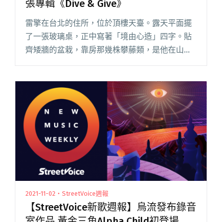
張專輯《Dive & Give》
雷擎在台北的住所，位於頂樓天臺。露天平面擺
了一張玻璃桌，正中寫著「境由心造」四字。貼
齊矮牆的盆栽，靠房那幾株攀藤類，是他在山上
「獵」來的。加蓋的小屋，連進門的過道都充滿
手工布料、木料，像一處現代嬉皮的都會藏身
所。雜物井然堆疊，不顯紊亂，屋裡閱讀全文
"【吹專訪】一切都是因為愛：雷擎談首張專輯
《Dive & Give》"
2021-11-02・StreetVoice週報
【StreetVoice新歌週報】烏流發布錄音
室作品 黃金三角Alpha Child初登場