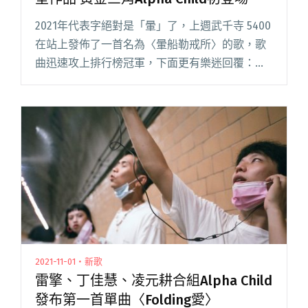
2021年代表字絕對是「暈」了，上週武千寺 5400
在站上發佈了一首名為〈暈船勒戒所〉的歌，歌
曲迅速攻上排行榜冠軍，下面更有樂迷回覆：
「暈船已經是生活的一部分ㄌ。」 若你還想再
暈，快駛上烏流這波台語黑潮，由製作人老王操
刀，〈望日的鬼佮青盲閱讀全文 "【StreetVoice
新歌週報】烏流發布錄音室作品 黃金三角Alpha
Child初登場"
2021-11-01・新歌
雷擎、丁佳慧、凌元耕合組Alpha Child
發布第一首單曲〈Folding愛〉