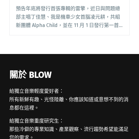
預告年底將發行首張專輯的雷擎，近日與問題總
部主唱丁佳慧、我是機車少女首腦凌元耕，共組
新團體 Alpha Child，並在 11 月 1 日發行第一首
作品〈Folding愛〉。像是另類流行 R&B 的
cypher 作，他們平均分享了閱讀全文 "雷擎、丁
佳慧、凌元耕合組Alpha Child 發布第一首單曲
〈Folding愛〉"
關於 BLOW
給獨立音樂輕度愛好者：
所有新鮮有趣、光怪陸離、你應該知道或意想不到的消
息都在這裡。
給獨立音樂重度研究生：
那些冷僻的專業知識、產業觀察、流行趨勢希望能滿足
您的需求。