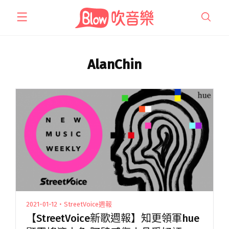
跳
至
主
要
內
AlanChin
容
2021-01-12・StreetVoice週報
【StreetVoice新歌週報】知更領軍hue