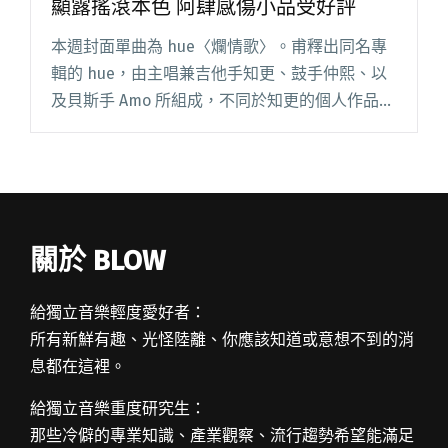
顯露搖滾本色 阿肆感傷小品受好評
本週封面單曲為 hue〈爛情歌〉。甫釋出同名專
輯的 hue，由主唱兼吉他手知更、鼓手仲熙、以
及貝斯手 Amo 所組成，不同於知更的個人作品飄
散一股雪白禪意，hue 以搖滾為主要色調，〈爛
情歌〉節奏組強烈進擊，火爆式吉他刷弦搭配主
唱憤懣的嘶吼閱讀全文 "【StreetVoice新歌週
報】知更領軍hue顯露搖滾本色 阿肆感傷小品受
好評"
關於 BLOW
給獨立音樂輕度愛好者：
所有新鮮有趣、光怪陸離、你應該知道或意想不到的消
息都在這裡。
給獨立音樂重度研究生：
那些冷僻的專業知識、產業觀察、流行趨勢希望能滿足