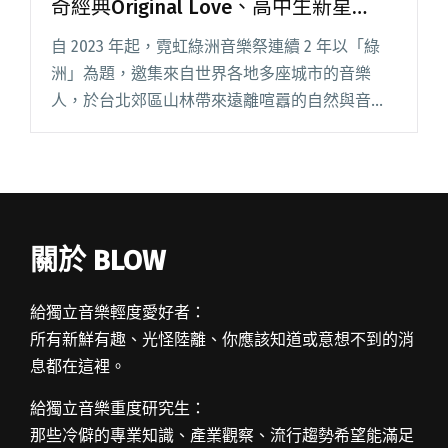
奇經典Original Love、高中生新星
AKASAKI
自 2023 年起，霓虹綠洲音樂祭連續 2 年以「綠
洲」為題，邀集來自世界各地多座城市的音樂
人，於台北郊區山林帶來遠離喧囂的自然與音
韻。而今年邁入第 3 屆的《霓虹綠洲音樂祭》則
以「霓虹」為全新主軸，​並於 4 月 19、20 日在萬
華的「閱讀全文 "2025霓虹綠洲音樂祭公布首波
陣容：傳奇經典Original Love、高中生新星
AKASAKI"
關於 BLOW
給獨立音樂輕度愛好者：
所有新鮮有趣、光怪陸離、你應該知道或意想不到的消
息都在這裡。
給獨立音樂重度研究生：
那些冷僻的專業知識、產業觀察、流行趨勢希望能滿足