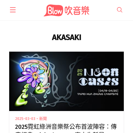
跳
至
主
要
內
AKASAKI
容
2025-03-03・新聞
2025霓虹綠洲音樂祭公布首波陣容：傳