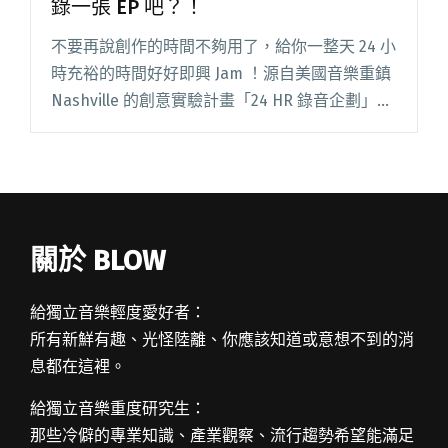
錄一張 EP 吧？！
不要再說創作的時間不夠用了，給你一整天 24 小
時充裕的時間好好即興 Jam ！源自美國音樂重鎮
Nashville 的創意實驗計畫「24 HR 錄音企劃」，
把三個來自不同樂團的音樂人加上一個製作人，
一併丟進錄音室裡，目標是在 24 小時內閱讀全文
"勇敢挑戰自己的創作極限 來用 24 小時錄一張
EP 吧？！"
關於 BLOW
給獨立音樂輕度愛好者：
所有新鮮有趣、光怪陸離、你應該知道或意想不到的消
息都在這裡。
給獨立音樂重度研究生：
那些冷僻的專業知識、產業觀察、流行趨勢希望能滿足