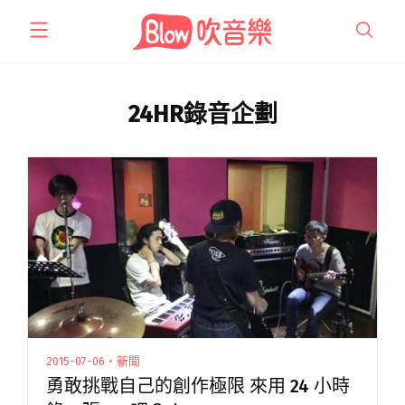
跳
至
主
要
內
24HR錄音企劃
容
2015-07-06・新聞
勇敢挑戰自己的創作極限 來用 24 小時