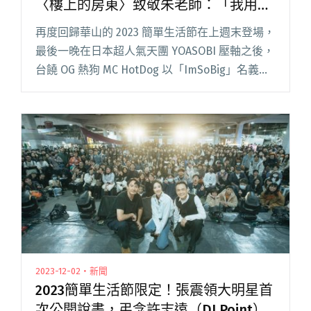
〈樓上的房東〉致敬朱老師：「我用另
外一首很屌的歌，換了你這首歌！」
再度回歸華山的 2023 簡單生活節在上週末登場，
最後一晚在日本超人氣天團 YOASOBI 壓軸之後，
台饒 OG 熱狗 MC HotDog 以「ImSoBig」名義在
Legacy 舞台進行突襲演出，一共演唱 10 首歌
曲，現場湧進千人，精閱讀全文 "熱狗將簡單生
活節化身大型派對！新歌〈樓上的房東〉致敬朱
老師：「我用另外一首很屌的歌，換了你這首
歌！」"
2023-12-02・新聞
2023簡單生活節限定！張震領大明星首
次公開說書，弔念許志遠（DJ Point）