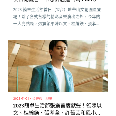
2023 簡單生活節首日（12/2）於華山文創園區登
場！除了各式各樣的精彩音樂演出之外，今年的
一大亮點是，張震領軍陳以文、桂綸鎂、張孝
全、許茹芸及鳳小岳的說書舞台「大明星說小故
事格事話——另一種格林童話」。 這個企劃來自
於張震與糯米糰鼓手洪閱讀全文 "2023簡單生活
節限定！張震領大明星首次公開說書，弔念許志
遠（DJ Point）"
2023-11-21・音樂節｜現場
2023簡單生活節張震首度獻聲！領陳以
文、桂綸鎂、張孝全、許茹芸和鳳小岳