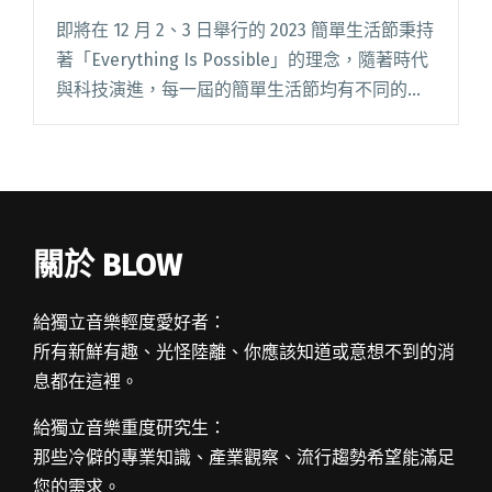
現場「說」給你聽！
即將在 12 月 2、3 日舉行的 2023 簡單生活節秉持
著「Everything Is Possible」的理念，隨著時代
與科技演進，每一屆的簡單生活節均有不同的巧
妙設計，讓前來現場的觀眾在身心靈上都能獲得
不同的滿足，今年除了有 40 閱讀全文 "2023簡單
生活節張震首度獻聲！領陳以文、桂綸鎂、張孝
全、許茹芸和鳳小岳現場「說」給你聽！"
關於 BLOW
給獨立音樂輕度愛好者：
所有新鮮有趣、光怪陸離、你應該知道或意想不到的消
息都在這裡。
給獨立音樂重度研究生：
那些冷僻的專業知識、產業觀察、流行趨勢希望能滿足
您的需求。