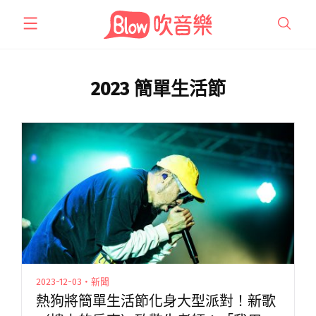
跳
至
主
要
內
2023 簡單生活節
容
2023-12-03・新聞
熱狗將簡單生活節化身大型派對！新歌