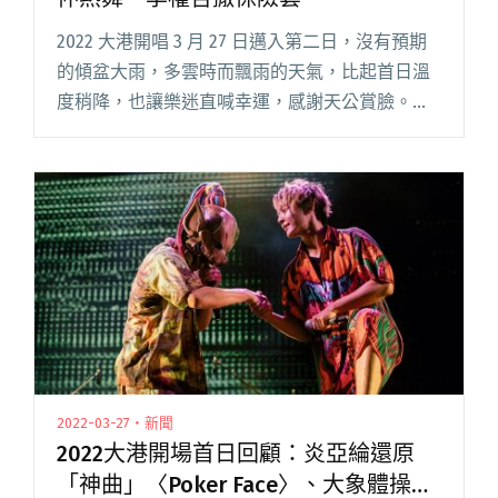
2022 大港開唱 3 月 27 日邁入第二日，沒有預期
的傾盆大雨，多雲時而飄雨的天氣，比起首日溫
度稍降，也讓樂迷直喊幸運，感謝天公賞臉。拿
下去年金曲最佳新人的壞特?te，在午後用慵懶的
嗓音，跟全場觀眾分享每首創作背後的故事，她
演唱了揣摩父閱讀全文 "2022大港開唱第二日：
美秀集團與盧廣仲熱舞、李權哲撒保險套⋯⋯"
2022-03-27・新聞
2022大港開場首日回顧：炎亞綸還原
「神曲」〈Poker Face〉、大象體操合