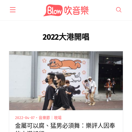
跳
至
主
要
內
2022大港開唱
容
2022-04-07・音樂節｜現場
金屬可以腐、猛男必須舞：樂評人因奉