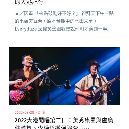
的大港記行
文／因奉 「來點鼓勵好不好？」 禮拜天下午一點
的出頭天舞台，原本預期中的陰雨未至，
Everydaze 邊傻笑邊跟觀眾說他剛才演到一半往
前走，不小心撞翻了自己放 program 的錄音介
面。 自 2020 年以〈Tangerine Dream閱讀全文
"金屬可以腐、猛男必須舞：樂評人因奉的大港記
行"
2022-03-28・新聞
2022大港開唱第二日：美秀集團與盧廣
仲熱舞、李權哲撒保險套⋯⋯