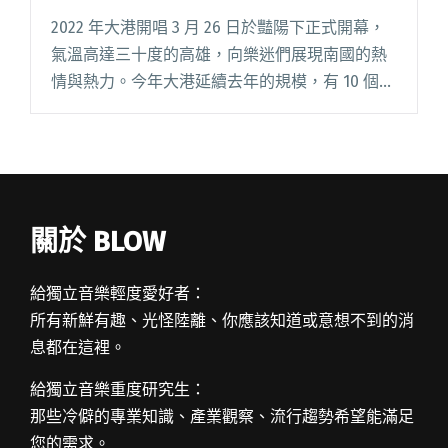
體9m88⋯⋯
2022 年大港開唱 3 月 26 日於豔陽下正式開幕，
氣溫高達三十度的高雄，向樂迷們展現南國的熱
情與熱力。今年大港延續去年的規模，有 10 個舞
台、超過百組藝人演出，不只吸引將近十萬樂迷
到場，就連高雄市長陳其邁也隱身觀眾群中，與
眾人一同享閱讀全文 "2022大港開場首日回顧：
炎亞綸還原「神曲」〈Poker Face〉、大象體操
合體9m88⋯⋯"
關於 BLOW
給獨立音樂輕度愛好者：
所有新鮮有趣、光怪陸離、你應該知道或意想不到的消
息都在這裡。
給獨立音樂重度研究生：
那些冷僻的專業知識、產業觀察、流行趨勢希望能滿足
您的需求。