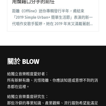
用爛藉口分手的前任
距離《Offline》迷你專輯發行半年，甫結束
「2019 Simple Urban+ 簡單生活節」表演的新一
代唱作女歌手藍婷，她在 2019 年末又滿載著創作
能量推出全新單曲〈#31#〉。 〈#31#〉找來知名
饒舌團體「榕幫」團長詹士賢合作閱讀全文 "藍
婷邀詹士賢合唱新曲〈#31#〉 抱怨用爛藉口分手
的前任"
關於 BLOW
給獨立音樂輕度愛好者：
所有新鮮有趣、光怪陸離、你應該知道或意想不到的消
息都在這裡。
給獨立音樂重度研究生：
那些冷僻的專業知識、產業觀察、流行趨勢希望能滿足