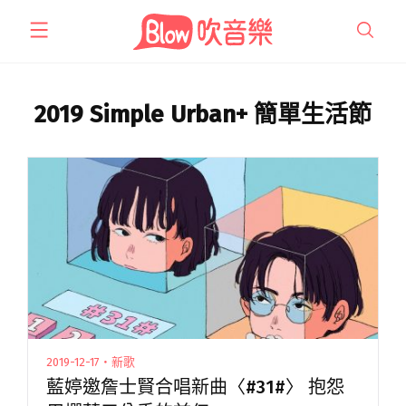
跳
至
主
要
內
2019 Simple Urban+ 簡單生活節
容
2019-12-17・新歌
藍婷邀詹士賢合唱新曲〈#31#〉 抱怨