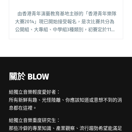
由香港青年演藝教育基地主辦的「香港青年樂隊
大賽2014」現已開始接受報名，是次比賽共分為
公開組、大專組、中學組3種類別，初賽定於11月
8日於 Dream Music Livehouse 舉行，決賽於11
月29日於蒲吧舉行。大閱讀全文 "香港青年樂隊
大賽2014"
關於 BLOW
給獨立音樂輕度愛好者：
所有新鮮有趣、光怪陸離、你應該知道或意想不到的消
息都在這裡。
給獨立音樂重度研究生：
那些冷僻的專業知識、產業觀察、流行趨勢希望能滿足