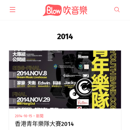
跳
至
主
要
內
2014
容
2014-10-15・新聞
香港青年樂隊大賽2014