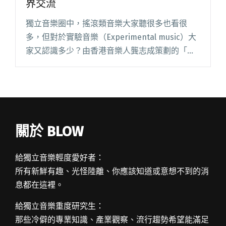
界交流
獨立音樂圈中，搖滾類音樂大家聽很多也看很
多，但對於實驗音樂（Experimental music）大
家又認識多少？由香港音樂人龔志成策劃的「實
驗音樂系列」為年輕音樂人提供了一個嶄新平
台，旨在探索音樂形式、音樂語言、聲音、情感
表達以及風格上的閱讀全文 "實驗音樂系列週末
登場 用音樂與語言跨界交流"
關於 BLOW
給獨立音樂輕度愛好者：
所有新鮮有趣、光怪陸離、你應該知道或意想不到的消
息都在這裡。
給獨立音樂重度研究生：
那些冷僻的專業知識、產業觀察、流行趨勢希望能滿足