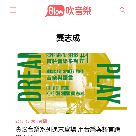
跳
至
主
要
內
龔志成
容
2016-03-30・新聞
實驗音樂系列週末登場 用音樂與語言跨